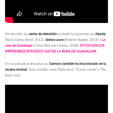
Por otro lado, las
series de televisión
en donde ha aparecido son
Kipatla
(Nuria Gómez Benet, 2012),
Señora acero
(Roberto Stopello, 2014) y
La
rosa de Guadalupe
(Carlos Mercado Orduña, 2008).
ESTOS SON LOS
IMPERDIBLES EPISODIOS GAY DE
LA ROSA DE GUADALUPE
.
En caso de que lo desconozcas,
Santoyo también ha incursionado en la
escena musical
. Tiene sencillos como “Baila nena”, “Estaré cuerdo” y “Me
tienes mal”.