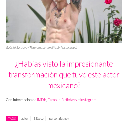
Gabriel Santoyo / Foto: Instagram (@gabrielssantoyo)
¿Habías visto la impresionante
transformación que tuvo este actor
mexicano?
Con información de
IMDb
,
Famous Birthdays
e
Instagram
TAGS
actor
México
personajes gay