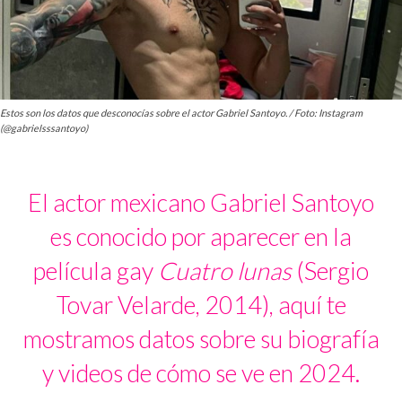
Estos son los datos que desconocías sobre el actor Gabriel Santoyo. / Foto: Instagram
(@gabrielsssantoyo)
El actor mexicano Gabriel Santoyo
es conocido por aparecer en la
película gay
Cuatro lunas
(Sergio
Tovar Velarde, 2014), aquí te
mostramos datos sobre su biografía
y videos de cómo se ve en 2024.