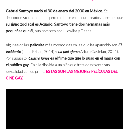
Gabriel Santoyo nació el 30 de enero del 2000 en México.
Se
desconoce su ciudad natal, pero con base en su cumpleaños sabemos que
su signo zodiacal es Acuario
.
Santoyo tiene dos hermanas más
pequeñas que él
, sus nombres son Ludwika y Dasha.
Algunas de las
películas
más reconocidas en las que ha aparecido son
El
incidente
(Isaac Ezban, 2014) y
La piel ajena
(Arturo Castelán, 2021).
Por supuesto,
Cuatro lunas
es el filme que que lo puso en el mapa con
el público gay
. En ella dio vida a un niño que trata de explorar sus
sexualidad con su primo.
ESTAS SON LAS MEJORES PELÍCULAS DEL
CINE GAY.