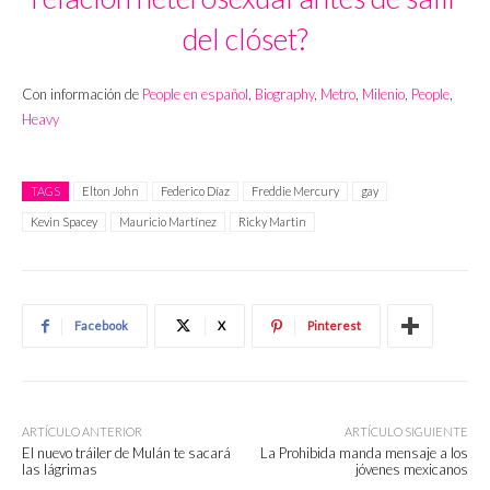
del clóset?
Con información de
People en español
,
Biography
,
Metro
,
Milenio
,
People
,
Heavy
TAGS
Elton John
Federico Díaz
Freddie Mercury
gay
Kevin Spacey
Mauricio Martínez
Ricky Martin
Facebook
X
Pinterest
ARTÍCULO ANTERIOR
ARTÍCULO SIGUIENTE
El nuevo tráiler de Mulán te sacará
La Prohibida manda mensaje a los
las lágrimas
jóvenes mexicanos