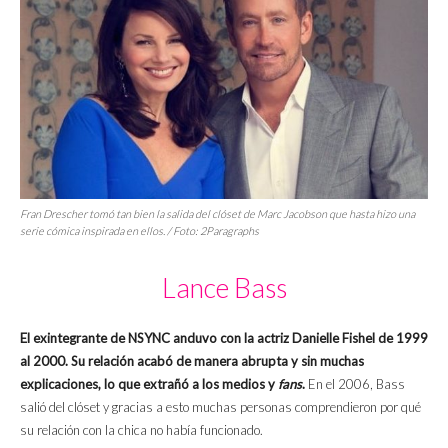
Fran Drescher tomó tan bien la salida del clóset de Marc Jacobson que hasta hizo una
serie cómica inspirada en ellos. / Foto: 2Paragraphs
Lance Bass
El exintegrante de NSYNC anduvo con la actriz Danielle Fishel de 1999
al 2000. Su relación acabó de manera abrupta y sin muchas
explicaciones, lo que extrañó a los medios y
fans
.
En el 2006, Bass
salió del clóset y gracias a esto muchas personas comprendieron por qué
su relación con la chica no había funcionado.