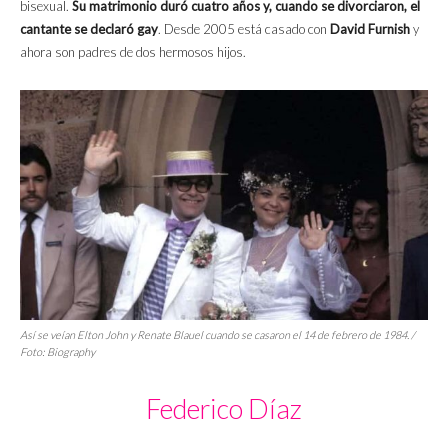
bisexual.
Su matrimonio duró cuatro años y, cuando se divorciaron, el
cantante se declaró gay
. Desde 2005 está casado con
David Furnish
y
ahora son padres de dos hermosos hijos.
Así se veían Elton John y Renate Blauel cuando se casaron el 14 de febrero de 1984. /
Foto: Biography
Federico Díaz