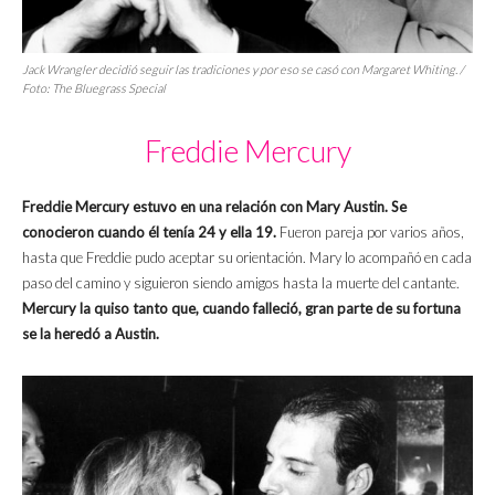
Jack Wrangler decidió seguir las tradiciones y por eso se casó con Margaret Whiting. /
Foto: The Bluegrass Special
Freddie Mercury
Freddie Mercury estuvo en una relación con Mary Austin. Se
conocieron cuando él tenía 24 y ella 19.
Fueron pareja por varios años,
hasta que Freddie pudo aceptar su orientación. Mary lo acompañó en cada
paso del camino y siguieron siendo amigos hasta la muerte del cantante.
Mercury la quiso tanto que, cuando falleció, gran parte de su fortuna
se la heredó a Austin.