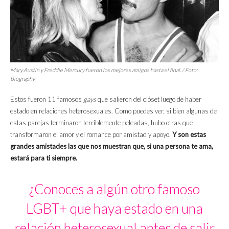
Mary Austin y Freddie Mercury fueron los mejores amigos hasta el final. / Foto:
Biography
Estos fueron 11 famosos
gays
que salieron del clóset luego de haber
estado en relaciones heterosexuales. Como puedes ver, si bien algunas de
estas parejas terminaron terriblemente peleadas, hubo otras que
transformaron el amor y el romance por amistad y apoyo.
Y son estas
grandes amistades las que nos muestran que, si una persona te ama,
estará para ti siempre.
¿Conoces a algún otro famoso
LGBT+ que haya estado en una
relación heterosexual antes de salir