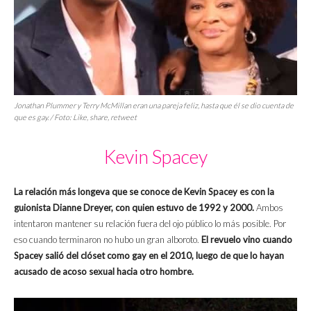
Jonathan Plummer y Terry McMillan eran una pareja feliz, hasta que él se dio cuenta de
que es gay. / Foto: Like, share, retweet
Kevin Spacey
La relación más longeva que se conoce de Kevin Spacey es con la
guionista Dianne Dreyer, con quien estuvo de 1992 y 2000.
Ambos
intentaron mantener su relación fuera del ojo público lo más posible. Por
eso cuando terminaron no hubo un gran alboroto.
El revuelo vino cuando
Spacey salió del clóset como gay en el 2010, luego de que lo hayan
acusado de acoso sexual hacia otro hombre.