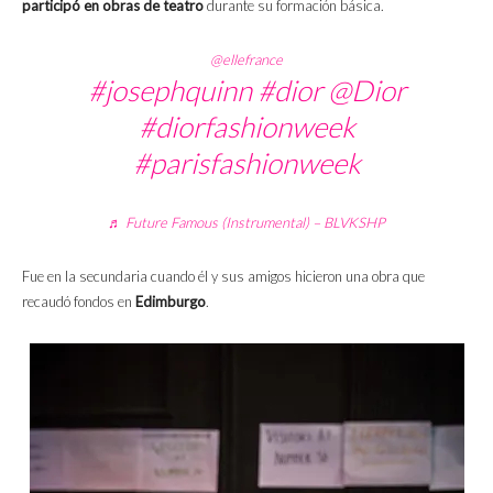
participó en obras de teatro
durante su formación básica.
@ellefrance
#josephquinn
#dior
@Dior
#diorfashionweek
#parisfashionweek
♬ Future Famous (Instrumental) – BLVKSHP
Fue en la secundaria cuando él y sus amigos hicieron una obra que
recaudó fondos en
Edimburgo
.