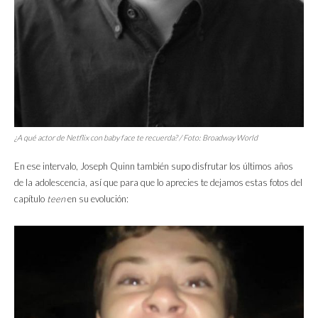
¿A qué actor de Netflix con
baby face
te recuerda? / Foto: Broadway World
En ese intervalo, Joseph Quinn también supo disfrutar los últimos años
de la adolescencia, así que para que lo aprecies te dejamos estas fotos del
capítulo
teen
en su evolución: