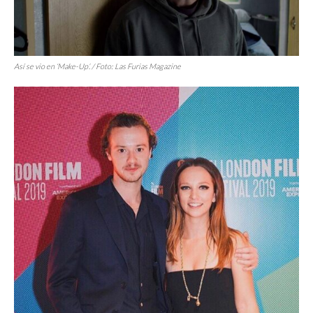
Así se vio en
‘Make-Up’
. / Foto:
Las Furias Magazine