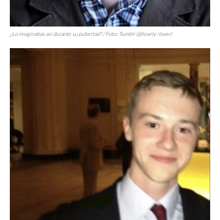
¿Lo imaginabas así durante su pubertad? / Foto: Tumblr (@lovely–lover)