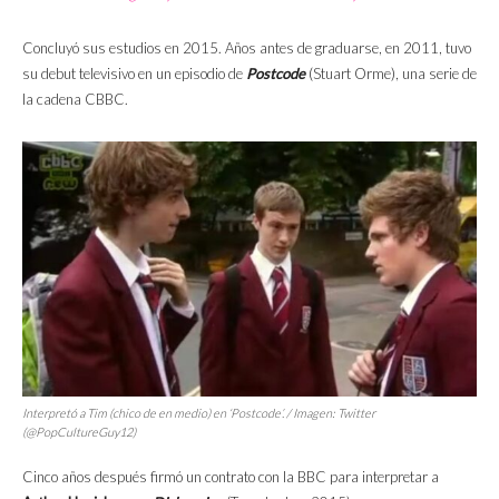
Concluyó sus estudios en 2015. Años antes de graduarse, en 2011, tuvo
su debut televisivo en un episodio de
Postcode
(Stuart Orme), una serie de
la cadena CBBC.
Interpretó a Tim (chico de en medio) en
‘Postcode’.
/ Imagen: Twitter
(@PopCultureGuy12)
Cinco años después firmó un contrato con la BBC para interpretar a