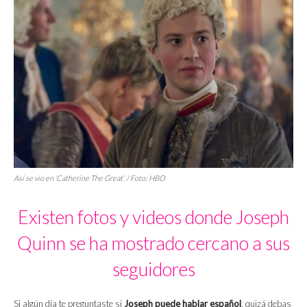
Así se vio en
‘Catherine The Great’
. / Foto: HBO
Existen fotos y videos donde Joseph
Quinn se ha mostrado cercano a sus
seguidores
Si algún día te preguntaste si
Joseph puede hablar español
, quizá debas