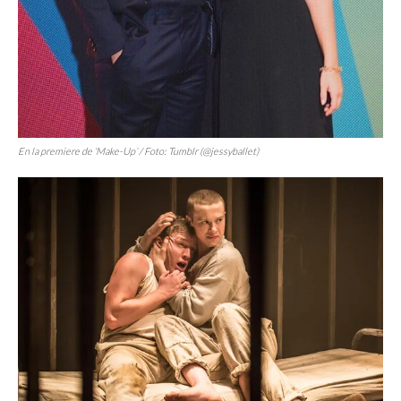
En la
premiere
de
‘Make-Up’
/ Foto: Tumblr (@jessyballet)