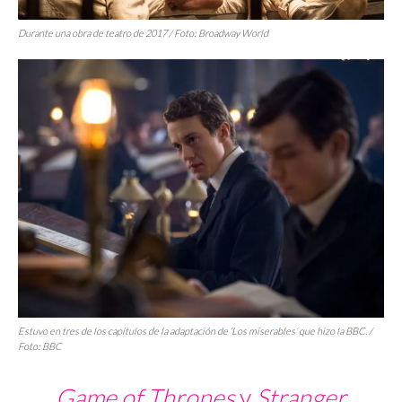
Durante una obra de teatro de 2017 / Foto: Broadway World
Estuvo en tres de los capítulos de la adaptación de
‘Los miserables’
que hizo la BBC. /
Foto: BBC
Game of Thrones
y
Stranger