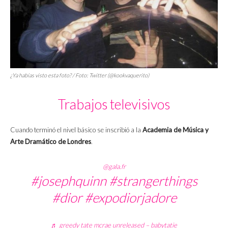
¿Ya habías visto esta foto? / Foto: Twitter (@kookvaquerito)
Trabajos televisivos
Cuando terminó el nivel básico se inscribió a la
Academia de Música y
Arte Dramático de Londres
.
@gala.fr
#josephquinn
#strangerthings
#dior
#expodiorjadore
♬ greedy tate mcrae unreleased – babytatie