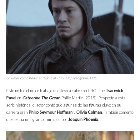
Lo vimos como Koner en
‘Game of Thrones’
. / Fotograma: HBO
Este no fue el único trabajo que llevó a cabo con HBO. Fue
Tsarevich
Pavel
en
Catherine The Great
(Philip Martin, 2019). Respecto a esta
serie histórica, el actor contó que algunas de las figuras clave en su
carrera eran
Philip Seymour Hoffman
y
Olivia Colman
. También comentó
que sentía una gran admiración por
Joaquin Phoenix
.