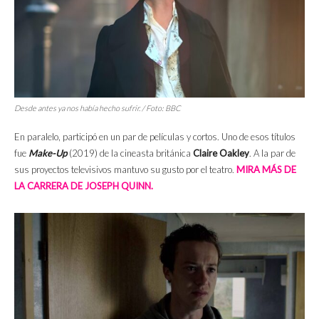
Desde antes ya nos había hecho sufrir. / Foto: BBC
En paralelo, participó en un par de películas y cortos. Uno de esos títulos
fue
Make-Up
(2019) de la cineasta británica
Claire Oakley
. A la par de
sus proyectos televisivos mantuvo su gusto por el teatro.
MIRA MÁS DE
LA CARRERA DE JOSEPH QUINN.