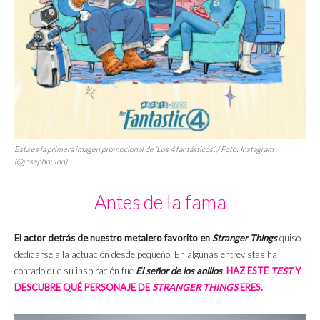
Esta es la primera imagen promocional de ‘Los 4 fantásticos’. / Foto: Instagram
(@josephquinn)
Antes de la fama
El actor detrás de nuestro metalero favorito en
Stranger Things
quiso
dedicarse a la actuación desde pequeño. En algunas entrevistas ha
contado que su inspiración fue
El señor de los anillos
.
HAZ ESTE
TEST
Y
DESCUBRE QUÉ PERSONAJE DE
STRANGER THINGS
ERES.