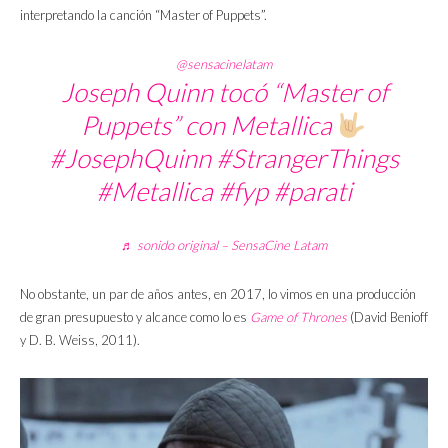
interpretando la canción “Master of Puppets”.
@sensacinelatam
Joseph Quinn tocó “Master of
Puppets” con Metallica
#JosephQuinn
#StrangerThings
#Metallica
#fyp
#parati
♬ sonido original – SensaCine Latam
No obstante, un par de años antes, en 2017, lo vimos en una producción
de gran presupuesto y alcance como lo es
Game of Thrones
(David Benioff
y D. B. Weiss, 2011).