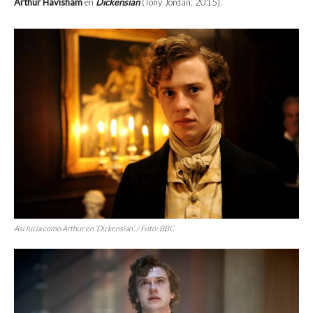
Arthur Havisham
en
Dickensian
(Tony Jordan, 2015).
Así lucía como Arthur en
‘Dickensian’.
/ Foto: BBC