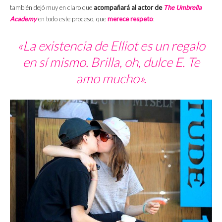
también dejó muy en claro que
acompañará al actor de
The Umbrella
Academy
en todo este proceso, que
merece respeto
:
«La existencia de Elliot es un regalo
en sí mismo. Brilla, oh, dulce E. Te
amo mucho».