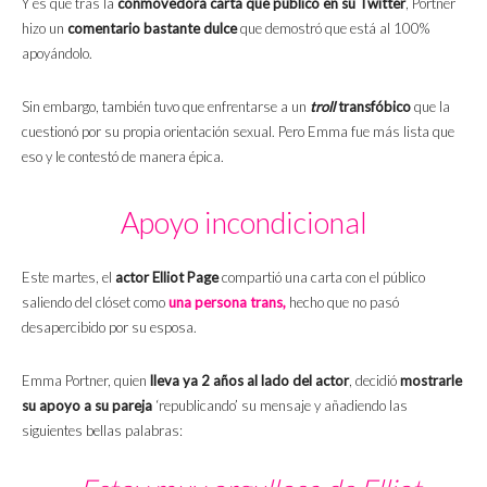
Y es que tras la
conmovedora carta que publicó en su Twitter
, Portner
hizo un
comentario bastante dulce
que demostró que está al 100%
apoyándolo.
Sin embargo, también tuvo que enfrentarse a un
troll
transfóbico
que la
cuestionó por su propia orientación sexual. Pero Emma fue más lista que
eso y le contestó de manera épica.
Apoyo incondicional
Este martes, el
actor Elliot Page
compartió una carta con el público
saliendo del clóset como
una persona trans,
hecho que no pasó
desapercibido por su esposa.
Emma Portner, quien
lleva ya 2 años al lado del actor
, decidió
mostrarle
su apoyo a su pareja
‘republicando’ su mensaje y añadiendo las
siguientes bellas palabras: