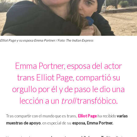
Elliot Page y su esposa Emma Portner / Foto: The Indian Express
Emma Portner, esposa del actor
trans Elliot Page, compartió su
orgullo por él y de paso le dio una
lección a un
troll
transfóbico.
Tras compartir con el mundo que es trans,
Elliot Page
ha recibido
varias
muestras de apoyo
, en especial de su
esposa, Emma Portner.