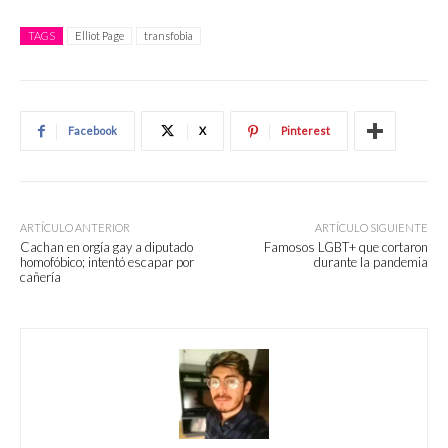
TAGS
Elliot Page
transfobia
Facebook
X
Pinterest
ARTÍCULO ANTERIOR
ARTÍCULO SIGUIENTE
Cachan en orgía gay a diputado
Famosos LGBT+ que cortaron
homofóbico; intentó escapar por
durante la pandemia
cañería