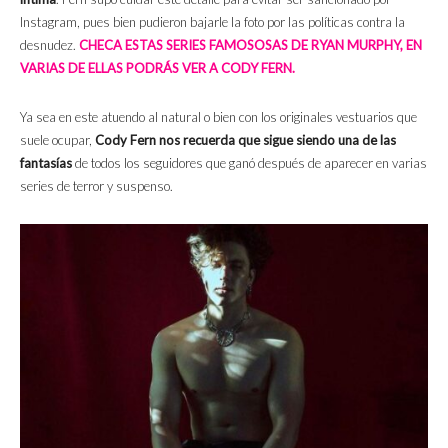
Instagram, pues bien pudieron bajarle la foto por las políticas contra la
desnudez.
CHECA ESTAS SERIES FAMOSOSAS DE RYAN MURPHY, EN
VARIAS DE ELLAS PODRÁS VER A CODY FERN.
Ya sea en este atuendo al natural o bien con los originales vestuarios que
suele ocupar,
Cody Fern nos recuerda que sigue siendo una de las
fantasías
de todos los seguidores que ganó después de aparecer en varias
series de terror y suspenso.