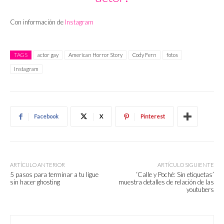
Con información de
Instagram
TAGS
actor gay
American Horror Story
Cody Fern
fotos
Instagram
Facebook
X
Pinterest
ARTÍCULO ANTERIOR
ARTÍCULO SIGUIENTE
5 pasos para terminar a tu ligue
‘Calle y Poché: Sin etiquetas’
sin hacer ghosting
muestra detalles de relación de las
youtubers