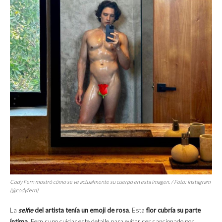
Cody Fern mostró cómo se ve actualmente su cuerpo en esta imagen. / Foto: Instagram
(@codyfern)
La
selfie
del artista tenía un emoji de rosa
. Esta
flor cubría su parte
íntima
. Fern supo cuidar este detalle para evitar ser sancionado por