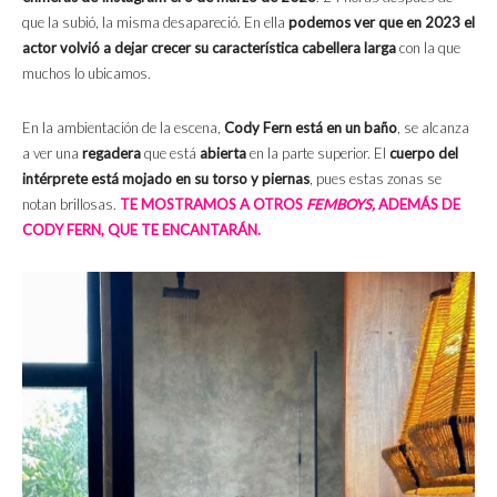
que la subió, la misma desapareció. En ella
podemos ver que en 2023 el
actor volvió a dejar crecer su característica cabellera larga
con la que
muchos lo ubicamos.
En la ambientación de la escena,
Cody Fern está en un baño
, se alcanza
a ver una
regadera
que está
abierta
en la parte superior. El
cuerpo del
intérprete está mojado en su torso
y piernas
, pues estas zonas se
notan brillosas.
TE MOSTRAMOS A OTROS
FEMBOYS,
ADEMÁS DE
CODY FERN, QUE TE ENCANTARÁN.