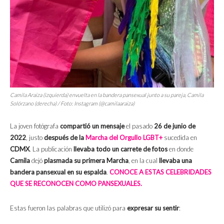
Camila Araiza (izquierda) envuelta en la bandera pansexual junto a su pareja, Camila
Solórzano (derecha) / Foto: Instagram (@camilaaraiza)
La joven fotógrafa
compartió un mensaje
el pasado
26 de junio de
2022
, justo
después de la
Marcha del Orgullo LGBT+
sucedida en
CDMX
. La publicación
llevaba todo un carrete de fotos
en donde
Camila
dejó
plasmada su primera Marcha
, en la cual
llevaba una
bandera pansexual en su espalda
.
CONOCE A ESTAS CELEBRIDADES
QUE SE RECONOCEN COMO PANSEXUALES.
Estas fueron las palabras que utilizó para
expresar su sentir
: