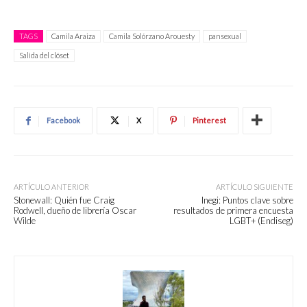
TAGS
Camila Araiza
Camila Solórzano Arouesty
pansexual
Salida del clóset
Facebook
X
Pinterest
ARTÍCULO ANTERIOR
ARTÍCULO SIGUIENTE
Stonewall: Quién fue Craig
Inegi: Puntos clave sobre
Rodwell, dueño de librería Oscar
resultados de primera encuesta
Wilde
LGBT+ (Endiseg)