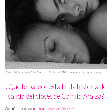
Camila Solórzano (abajo) y Camila Araiza (arriba) / Foto: Instagram (@camiarouesty)
¿Qué te parece esta linda historia de
salida del clóset de Camila Araiza?
Con información de
Instagram
,
Milenio
y
Por
Esto!