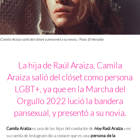
Camila Araiza salió del clóset y presentó a su novia. / Foto: El Heraldo
La hija de Raúl Araiza, Camila
Araiza salió del clóset como persona
LGBT+, ya que en la Marcha del
Orgullo 2022 lució la bandera
pansexual, y presentó a su novia.
Camila Araiza
es una de las hijas del conductor de
Hoy
Raúl Araiza
y en
su cuenta de Instagram dio a conocer que es una
persona de la