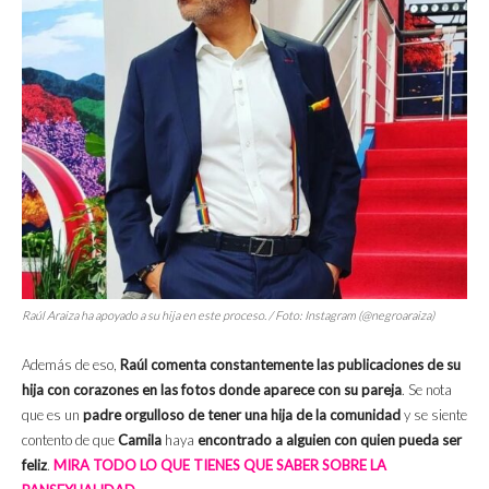
Raúl Araiza ha apoyado a su hija en este proceso. / Foto: Instagram (@negroaraiza)
Además de eso,
Raúl comenta constantemente las publicaciones de su
hija con corazones en las fotos donde aparece con su pareja
. Se nota
que es un
padre orgulloso de tener una hija de la comunidad
y se siente
contento de que
Camila
haya
encontrado a alguien con quien pueda ser
feliz
.
MIRA TODO LO QUE TIENES QUE SABER SOBRE LA