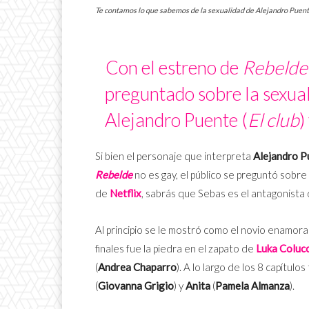
Te contamos lo que sabemos de la sexualidad de Alejandro Puente
Con el estreno de
Rebeld
preguntado sobre la sexua
Alejandro Puente (
El club
)
Si bien el personaje que interpreta
Alejandro P
Rebelde
no es gay, el público se preguntó sobre 
de
Netflix
, sabrás que Sebas es el antagonista
Al principio se le mostró como el novio enamo
finales fue la piedra en el zapato de
Luka Colucc
(
Andrea Chaparro
). A lo largo de los 8 capítul
(
Giovanna Grigio
) y
Anita
(
Pamela Almanza
).