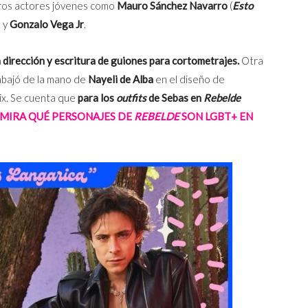
otros actores jóvenes como
Mauro Sánchez Navarro
(
Esto
) y
Gonzalo Vega Jr
.
 dirección y escritura de guiones para cortometrajes.
Otra
rabajó de la mano de
Nayeli de Alba
en el diseño de
ix. Se cuenta que
para los
outfits
de Sebas en
Rebelde
MIRA QUÉ PERSONAJES DE
REBELDE
SON LGBT+ EN