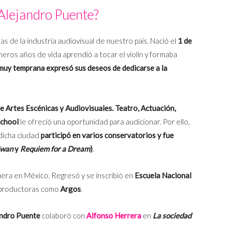
Alejandro Puente?
s de la industria audiovisual de nuestro país. Nació el
1 de
imeros años de vida aprendió a tocar el violín y formaba
muy temprana expresó sus deseos de dedicarse a la
e Artes Escénicas y Audiovisuales. Teatro, Actuación,
School
le ofreció una oportunidad para audicionar. Por ello,
 dicha ciudad
participó en varios conservatorios y fue
Swan
y
Requiem for a Dream
)
.
era en México. Regresó y se inscribió en
Escuela Nacional
n productoras como
Argos
.
andro Puente
colaboró con
Alfonso Herrera
en
La sociedad