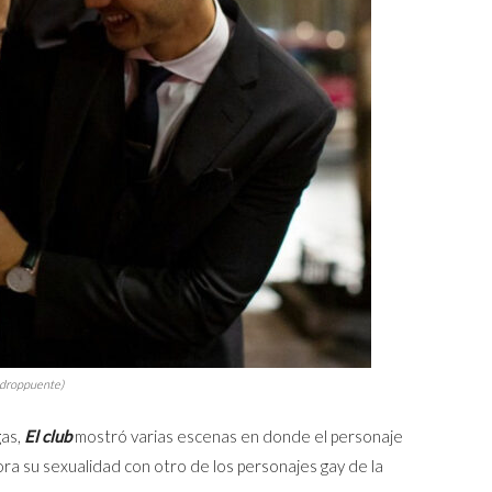
ndroppuente)
gas,
El club
mostró varias escenas en donde el personaje
lora su sexualidad con otro de los personajes gay de la