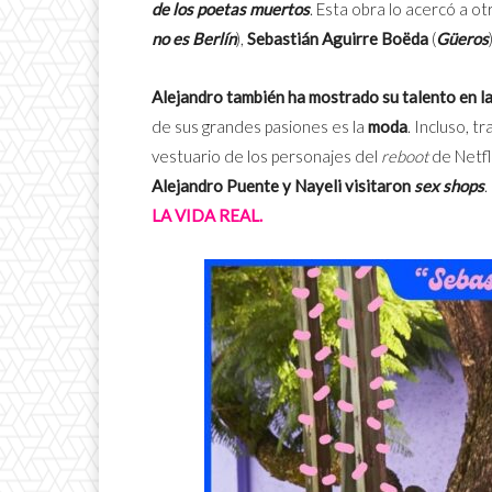
de los poetas muertos
. Esta obra lo acercó a 
no es Berlín
),
Sebastián Aguirre Boëda
(
Güeros
Alejandro también ha mostrado su talento en la
de sus grandes pasiones es la
moda
. Incluso, t
vestuario de los personajes del
reboot
de Netfl
Alejandro Puente y Nayeli visitaron
sex shops
.
LA VIDA REAL.