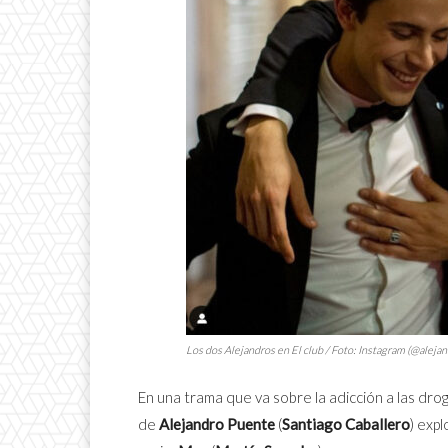
Los dos Alejandros en
El club
/ Foto: Instagram (@aleja
En una trama que va sobre la adicción a las dro
de
Alejandro Puente
(
Santiago Caballero
) exp