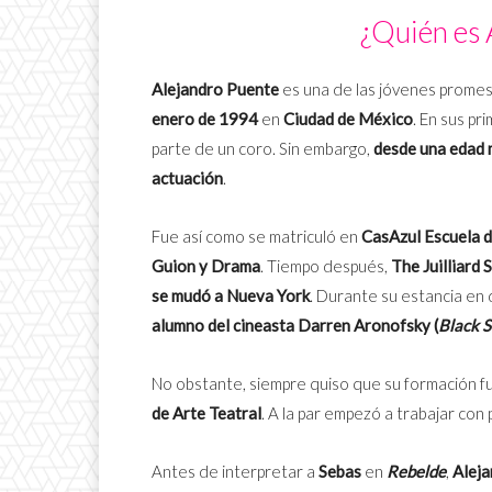
¿Quién es 
Alejandro Puente
es una de las jóvenes promesa
enero de 1994
en
Ciudad de México
. En sus pr
parte de un coro. Sin embargo,
desde una edad 
actuación
.
Fue así como se matriculó en
CasAzul Escuela d
Guion y Drama
. Tiempo después,
The Juilliard 
se mudó a Nueva York
. Durante su estancia en
alumno del cineasta Darren Aronofsky (
Black 
No obstante, siempre quiso que su formación fu
de Arte Teatral
. A la par empezó a trabajar co
Antes de interpretar a
Sebas
en
Rebelde
,
Alej