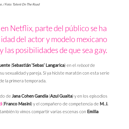
. / Foto: Talent On The Road
e
en Netflix, parte del público se ha
lidad del actor y modelo mexicano
 y las posibilidades de que sea gay.
uente
(
Sebastián ‘Sebas’ Langarica
) en el
reboot
de
su sexualidad y pareja. Si ya hiciste maratón con esta serie
 de la primera temporada.
rado de
Jana Cohen Gandía
(
Azul Guaita
) y en los episodios
i
(
Franco Masini
) y el compañero de competencia de
M. J.
os también lo vimos compartir varias escenas con
Emilia