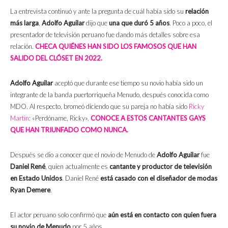
La entrevista continuó y ante la pregunta de cuál había sido su
relación
más larga
,
Adolfo Aguilar
dijo que
una que duró 5 años
. Poco a poco, el
presentador de televisión peruano fue dando más detalles sobre esa
relación.
CHECA QUIÉNES HAN SIDO LOS FAMOSOS QUE HAN
SALIDO DEL CLÓSET EN 2022.
Adolfo Aguilar
aceptó que durante ese tiempo su novio había sido un
integrante de la banda puertorriqueña Menudo, después conocida como
MDO. Al respecto, bromeó diciendo que su pareja no había sido
Ricky
Martin
: «Perdóname, Ricky».
CONOCE A ESTOS CANTANTES GAYS
QUE HAN TRIUNFADO COMO NUNCA.
Después se dio a conocer que el novio de Menudo de
Adolfo Aguilar
fue
Daniel René
, quien actualmente es
cantante y productor de televisión
en Estado Unidos
. Daniel René
está casado con el diseñador de modas
Ryan Demere
.
El actor peruano solo confirmó que
aún está en contacto con quien fuera
su novio de Menudo
por 5 años.