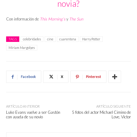
novia?
Con información de
This Morning’s
y
The Sun
TAGS
celebridades
cine
cuarentena
Harry Potter
Miriam Margolyes
Facebook
X
Pinterest
ARTÍCULO ANTERIOR
ARTÍCULO SIGUIENTE
Luke Evans vuelve a ser Gastón
5 fotos del actor Michael Cimino de
con ayuda de su novio
Love, Victor