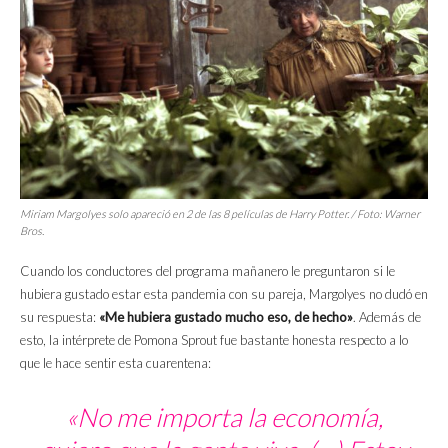
Miriam Margolyes solo apareció en 2 de las 8 películas de Harry Potter. / Foto: Warner
Bros.
Cuando los conductores del programa mañanero le preguntaron si le
hubiera gustado estar esta pandemia con su pareja, Margolyes no dudó en
su respuesta:
«Me hubiera gustado mucho eso, de hecho»
. Además de
esto, la intérprete de Pomona Sprout fue bastante honesta respecto a lo
que le hace sentir esta cuarentena:
«No me importa la economía,