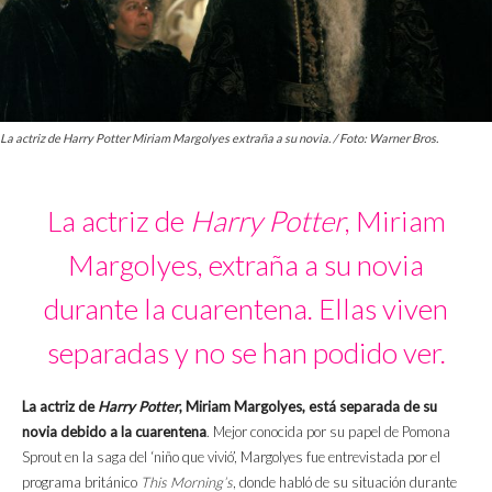
La actriz de Harry Potter Miriam Margolyes extraña a su novia. / Foto: Warner Bros.
La actriz de
Harry Potter
, Miriam
Margolyes, extraña a su novia
durante la cuarentena. Ellas viven
separadas y no se han podido ver.
La actriz de
Harry Potter
, Miriam Margolyes, está separada de su
novia debido a la cuarentena
. Mejor conocida por su papel de Pomona
Sprout en la saga del ‘niño que vivió’, Margolyes fue entrevistada por el
programa británico
This Morning’s
, donde habló de su situación durante