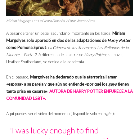
Miriam Margolyes en La Piedra Filosofal. / Foto: Warner Bros.
A pesar de tener un papel secundario importante en los libros,
Miriam
Margolyes solo apareció en dos de las adaptaciones de
Harry Potter
como Pomona Sprout
:
La Cámara de los Secretos
y
Las Reliquias de la
Muerte – Parte 2
. A diferencia de la actriz de
Harry Potter
, su novia,
Heather Southerland, se dedica a la academia.
En el pasado,
Margolyes ha declarado que le aterroriza llamar
«esposa» a su pareja y que aún no entiende «por qué los
gays
tienen
tanta prisa en casarse»
.
AUTORA DE HARRY POTTER ENFURECE A LA
COMUNIDAD LGBT+.
Aquí puedes ver el video del momento (disponible solo en inglés):
'I was lucky enough to find