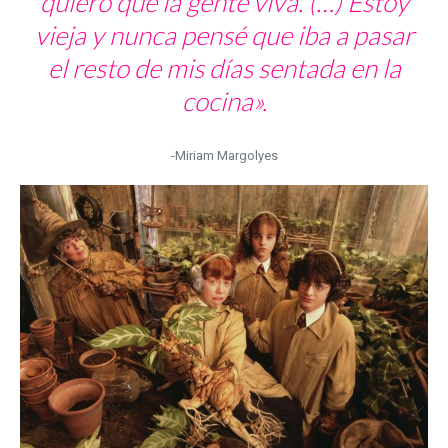
quiero que la gente viva. (…) Estoy
vieja y nunca pensé que iba a pasar
el resto de mis días sentada en la
cocina».
-Miriam Margolyes