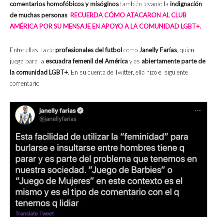
comentarios homofóbicos y misóginos
también levantó la
indignación
de muchas personas
.
RECUERDA CÓMO ATACARON AL CLUB
AMÉRICA POR SU MENSAJE EN APOYO A LA COMUNIDAD LGBT+.
Entre ellas, la de
profesionales del futbol
como
Janelly Farías
, quien
juega para la
escuadra femenil del América
y es
abiertamente parte de
la comunidad LGBT+
. En su cuenta de Twitter, ella hizo el siguiente
comentario: