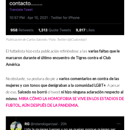
Publicación de Carlos Salcedo / Foto: Twitter (@Csalcedojr)
El futbolista hizo esta publicación refiriéndose a las
varias faltas que le
marcaron durante el último encuentro de Tigres contra el Club
América
.
No obstante, su postura dio pie a
varios comentarios en contra de las
mujeres y con tonos que denigraban a la comunidad LGBT+
. A pesar
de eso,
Salcedo no borró
el tweet
ni hizo ninguna aclaración respecto al
mismo
.
MIRA CÓMO LA HOMOFOBIA SE VIVE EN LOS ESTADIOS DE
FUBTOL, AÚN DESPUÉS DE LA PANDEMIA.