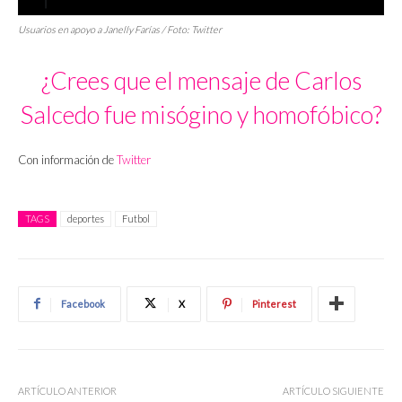
Usuarios en apoyo a Janelly Farías / Foto: Twitter
¿Crees que el mensaje de Carlos
Salcedo fue misógino y homofóbico?
Con información de
Twitter
TAGS
deportes
Futbol
Facebook
X
Pinterest
ARTÍCULO ANTERIOR
ARTÍCULO SIGUIENTE