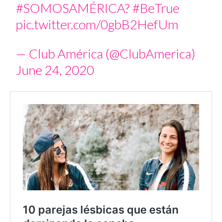
#SOMOSAMÉRICA
?
#BeTrue
pic.twitter.com/0gbB2HefUm
— Club América (@ClubAmerica)
June 24, 2020