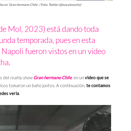
ha en 'Gran hermano Chile'. / Foto: Twitter (@soyaleeortiz)
de Mol, 2023) está dando toda
gunda temporada, pues en esta
Napoli fueron vistos en un video
cha.
s del
reality show
Gran hermano
Chile
, en un
video que se
icos tomaron un baño juntos. A continuación,
te contamos
edes verla
.