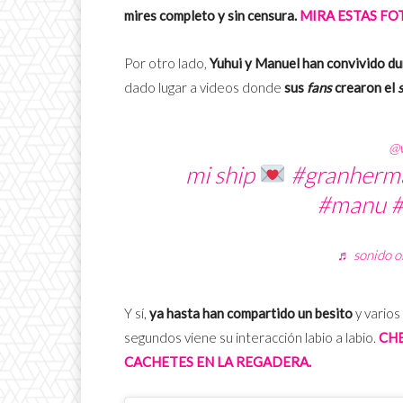
mires completo y sin censura.
MIRA ESTAS F
Por otro lado,
Yuhui y Manuel han convivido d
dado lugar a videos donde
sus
fans
crearon el
@w
mi ship
#granherm
#manu
#
♬ sonido or
Y sí,
ya hasta han compartido un besito
y varios
segundos viene su interacción labio a labio.
CHE
CACHETES EN LA REGADERA.