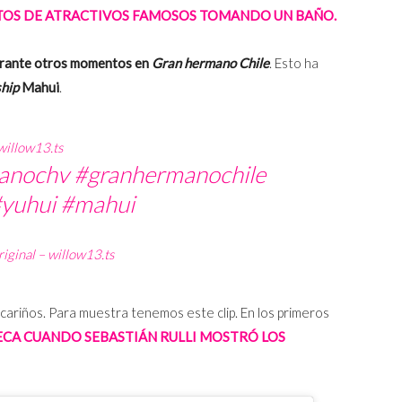
OTOS DE ATRACTIVOS FAMOSOS TOMANDO UN BAÑO.
urante otros momentos en
Gran hermano Chile
. Esto ha
ship
Mahui
.
illow13.ts
anochv
#granhermanochile
yuhui
#mahui
iginal – willow13.ts
 cariños. Para muestra tenemos este clip. En los primeros
CA CUANDO SEBASTIÁN RULLI MOSTRÓ LOS