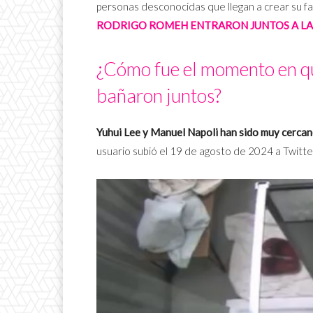
personas desconocidas que llegan a crear su f
RODRIGO ROMEH ENTRARON JUNTOS A LA
¿Cómo fue el momento en qu
bañaron juntos?
Yuhui Lee y Manuel Napoli han sido muy cercan
usuario subió el 19 de agosto de 2024 a Twitter