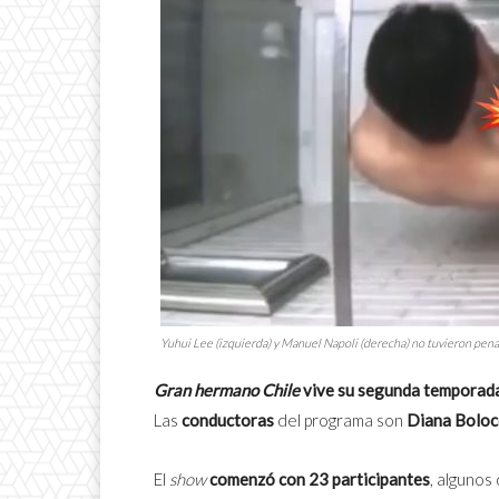
Yuhui Lee (izquierda) y Manuel Napoli (derecha) no tuvieron pena 
Gran hermano Chile
vive su segunda temporad
Las
conductoras
del programa son
Diana Boloc
El
show
comenzó con 23 participantes
, algunos