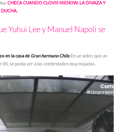
ama.
CHECA CUANDO CLOVIS NIENOW, LA DIVAZA Y
 DUCHA.
e Yuhui Lee y Manuel Napoli se
os en la casa de
Gran hermano Chile
.
En un video que un
 (X), se podía ver a las celebridades muy mojadas.