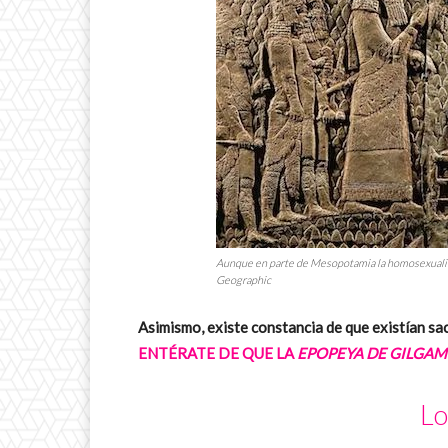
Aunque en parte de Mesopotamia la homosexualidad
Geographic
Asimismo, existe constancia de que existían sac
ENTÉRATE DE QUE LA
EPOPEYA DE GILGA
L