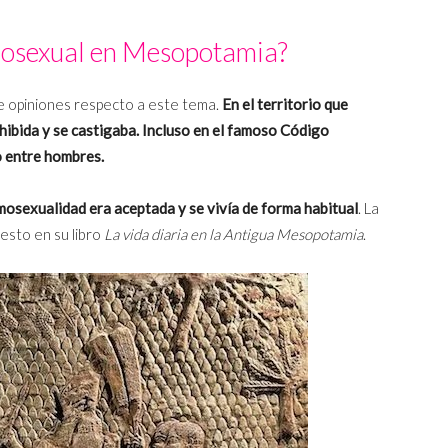
mosexual en Mesopotamia?
e opiniones respecto a este tema.
En el territorio que
ibida y se castigaba. Incluso en el famoso Código
o entre hombres.
homosexualidad era aceptada y se vivía de forma habitual
. La
esto en su libro
La vida diaria en la Antigua Mesopotamia
.