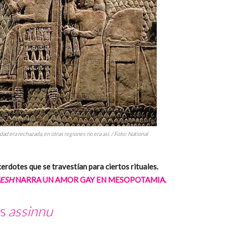
 era rechazada, en otras regiones no era así. / Foto:
National
erdotes que se travestían para ciertos rituales.
MESH
NARRA UN AMOR GAY EN MESOPOTAMIA.
os
assinnu