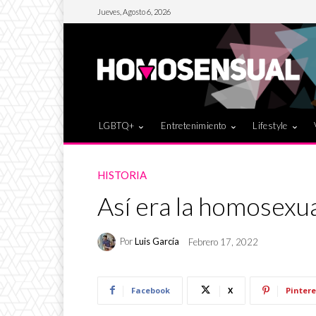
Jueves, Agosto 6, 2026
LGBTQ+
Entretenimiento
Lifestyle
HISTORIA
Así era la homosex
Por
Luis García
Febrero 17, 2022
Facebook
X
Pintere