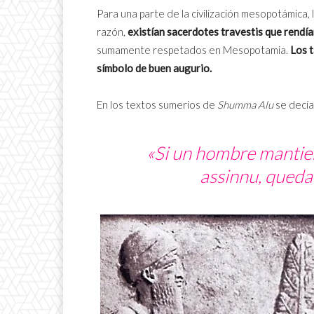
Para una parte de la civilización mesopotámica
razón,
existían sacerdotes travestis que rendía
sumamente respetados en Mesopotamia.
Los 
símbolo de buen augurio.
En los textos sumerios de
Shumma Alu
se decía
«Si un hombre mantien
assinnu, quedar