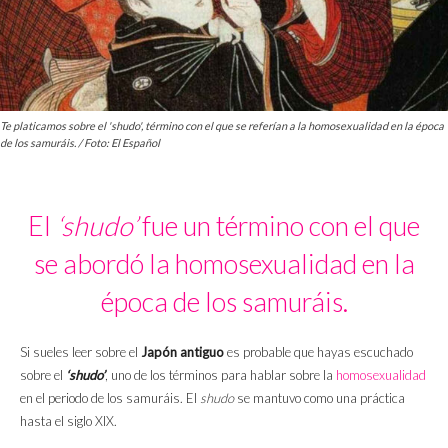
Te platicamos sobre el 'shudo', término con el que se referían a la homosexualidad en la época
de los samuráis. / Foto: El Español
El
‘shudo’
fue un término con el que
se abordó la homosexualidad en la
época de los samuráis.
Si sueles leer sobre el
Japón antiguo
es probable que hayas escuchado
sobre el
‘shudo’
, uno de los términos para hablar sobre la
homosexualidad
en el periodo de los samuráis. El
shudo
se mantuvo como una práctica
hasta el siglo XIX.