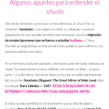
Algunos apuntes para entender el
shudo
Otro de los términos con los que se hizo referencia al
‘shudo’
fue su
sinónimo:
‘nanshoku’
, cuyo origen era chino. La adopción y eventual
apropiación de este vocablo encontró como principal causal la
migración
de monjes japoneses que se fueron a estudiar
budismo
a China.
Durante un largo tiempo se hizo uso de estas palabras para referirse a la
homosexualidad masculina.
Al ser términos bastante populares, formaban parte del habla cotidiana en
Japón. Su conocimiento en otras latitudes del mundo se debió —en gran
parte— a la literatura. Uno de los libros en los que se habló abiertamente
del
shudo
fue
Nanshoku Okagami
(
The Great Mirror of Male Love
)
,
libro
escrito por
Ihara Saikaku
en
1687
.
ESTAS SON ALGUNAS DE LAS
EXTRAÑAS Y CURIOSAS PRÁCTICAS SEXUALES EN JAPÓN.
Si estás un poco perdida/o/e: te recordamos que la vida del poeta y