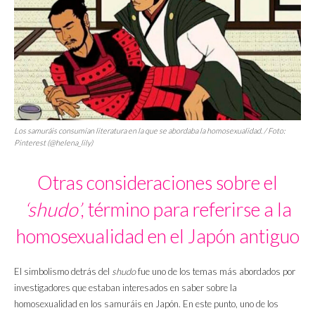
Los samuráis consumían literatura en la que se abordaba la homosexualidad. / Foto:
Pinterest (@helena_lily)
Otras consideraciones sobre el
‘shudo’
, término para referirse a la
homosexualidad en el Japón antiguo
El simbolismo detrás del
shudo
fue uno de los temas más abordados por
investigadores que estaban interesados en saber sobre la
homosexualidad en los samuráis en Japón. En este punto, uno de los