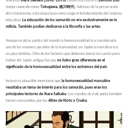
novelista
Ihara Saikaku (1642-1693)
estuvo inscrita en el
periodo Edo
(mejor conocido como
Tokugawa, 徳川時代
). Además de la persecución
del cristianismo, esta etapa tuvo como rasgo el fortalecimiento del sistema
educativo.
La educación de los samuráis no era exclusivamente en la
milicia. También podían dedicarse a la filosofía y las artes.
Aunque en otras partes del mundo la homosexualidad era considerada
uno de los mayores pecados de la humanidad, en Japón la narrativa era
un poco distinta. Otro de los factores que debemos tomar en cuenta para
hablar del Japón antiguo fue que
no hubo gran diferencia en el
significado de la homosexualidad entre los extremos del país
.
Incluso es plausible mencionar que
la homosexualidad masculina
resultaba un tema de interés para los samuráis, pues eran los
principales lectores de Ihara Saikaku
. Los cuentos de este poeta también
fueron consumidos por las
élites de Kioto y Osaka
.