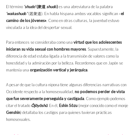
El término
‘shudo’
(衆道
shudō
)
es una abreviatura de la palabra
‘wakashudō’
(若衆道). En habla hispana ambos vocablos significan «
el
camino de los jóvenes»
. Como en otras culturas, la juventud estuvo
vinculada a la idea del despertar sexual.
Para entonces se consideraba como una
virtud que los
adolescentes
iniciaran su vida sexual con hombres mayores
. Supuestamente, la
diferencia de edad estaba ligada a la transmisión de valores como la
honestidad y la admiración por la belleza. Recordemos que en Japón se
mantenía una
organización vertical y jerárquica
.
A pesar de que la cultura nipona tiene algunas diferencias narrativas con
Occidente respecto a la homosexualidad,
no podemos perder de vista
que fue severamente perseguida y castigada
. Como ejemplo podemos
citar el tratado
Ôjôyôshû
. En él,
Eshin Sôzu
(mejor conocido como el monje
Genshin
) detallaba los castigos para quienes tuvieran prácticas
homosexuales.