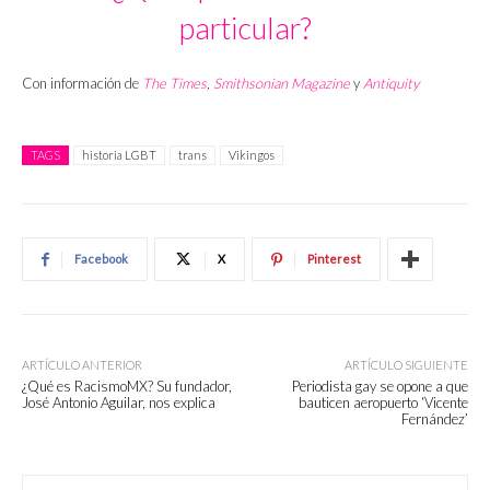
particular?
Con información de
The Times
,
Smithsonian Magazine
y
Antiquity
TAGS
historia LGBT
trans
Vikingos
Facebook
X
Pinterest
ARTÍCULO ANTERIOR
ARTÍCULO SIGUIENTE
¿Qué es RacismoMX? Su fundador,
Periodista gay se opone a que
José Antonio Aguilar, nos explica
bauticen aeropuerto ‘Vicente
Fernández’