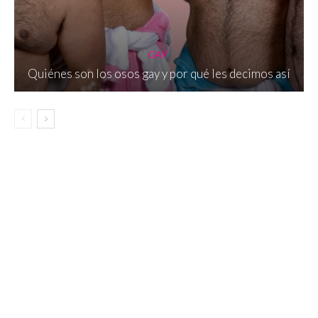
GAY
Quiénes son los osos gay y por qué les decimos así