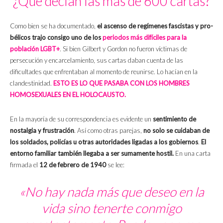
¿Qué decían las más de 600 cartas?
Como bien se ha documentado,
el ascenso de regímenes fascistas y pro-
bélicos trajo consigo uno de los
periodos más difíciles para la
población LGBT+
. Si bien Gilbert y Gordon no fueron víctimas de
persecución y encarcelamiento, sus cartas daban cuenta de las
dificultades que enfrentaban al momento de reunirse. Lo hacían en la
clandestinidad.
ESTO ES LO QUE PASABA CON LOS HOMBRES
HOMOSEXUALES EN EL HOLOCAUSTO.
En la mayoría de su correspondencia es evidente un
sentimiento de
nostalgia y frustración
. Así como otras parejas,
no solo se cuidaban de
los soldados, policías u otras autoridades ligadas a los gobiernos
.
El
entorno familiar también llegaba a ser sumamente hostil.
En una carta
firmada el
12 de febrero de 1940
se lee:
«No hay nada más que deseo en la
vida sino tenerte conmigo