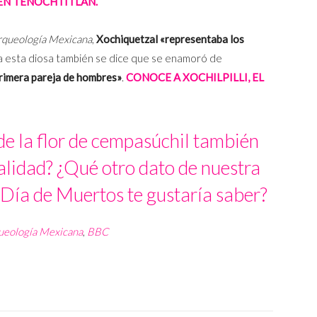
EN TENOCHTITLÁN.
Arqueología Mexicana
,
Xochiquetzal «representaba los
a esta diosa también se dice que se enamoró de
 primera pareja de hombres»
.
CONOCE A XOCHILPILLI, EL
 de la flor de cempasúchil también
alidad? ¿Qué otro dato de nuestra
l Día de Muertos te gustaría saber?
queología Mexicana
,
BBC