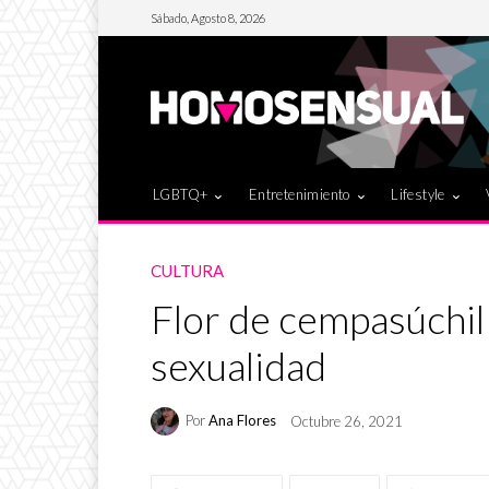
Sábado, Agosto 8, 2026
LGBTQ+
Entretenimiento
Lifestyle
CULTURA
Flor de cempasúchil 
sexualidad
Por
Ana Flores
Octubre 26, 2021