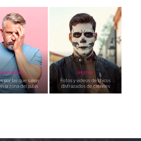
SALUD SEXUAL
LIFESTYLE
s por las que salen
Fotos y videos de chicos
n la zona del pubis
disfrazados de catrines