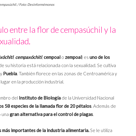
 cempasúchil. / Foto: Desinformémonos
lo entre la flor de cempasúchil y la
xualidad.
xóchitl
,
cempaxóchitl
,
cempoal
o
zempoal
) es
uno de los
de su historia está relacionada con la sexualidad. Se cultiva
y
Puebla
. También florece en las zonas de Centroamérica y
ugar en la producción industrial.
mbro del
Instituto de Biología
de la Universidad Nacional
s 58 especies de la llamada flor de 20 pétalos
. Además de
o una
gran alternativa para el control de plagas
.
s más importantes de la industria alimentaria.
Se le utiliza