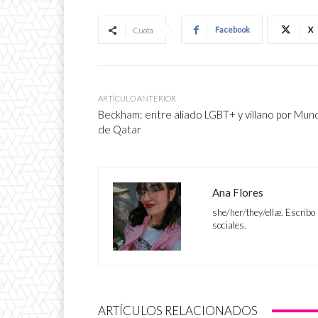
Facebook
X
Cuota
ARTÍCULO ANTERIOR
Beckham: entre aliado LGBT+ y villano por Mund
de Qatar
Ana Flores
she/her/they/ellæ. Escribo 
sociales.
ARTÍCULOS RELACIONADOS