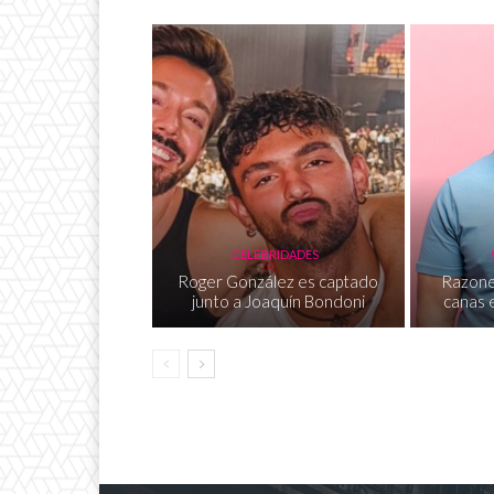
CELEBRIDADES
Roger González es captado
Razone
junto a Joaquín Bondoni
canas e