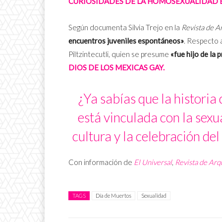
CURIOSIDADES DE LA HOMOSEXUALIDAD 
Según documenta Silvia Trejo en la
Revista de 
encuentros juveniles espontáneos»
. Respecto 
Piltzintecutli, quien se presume
«fue hijo de la
DIOS DE LOS MEXICAS GAY.
¿Ya sabías que la historia
está vinculada con la sexu
cultura y la celebración de
Con información de
El Universal
,
Revista de Ar
TAGS
Día de Muertos
Sexualidad