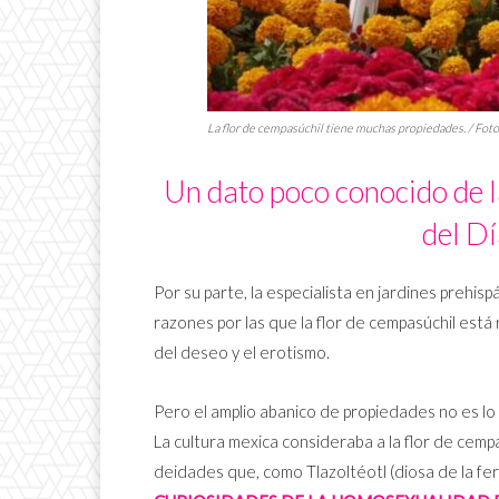
La flor de cempasúchil tiene muchas propiedades. / Fo
Un dato poco conocido de l
del D
Por su parte, la especialista en jardines prehis
razones por las que la flor de cempasúchil está
del deseo y el erotismo.
Pero el amplio abanico de propiedades no es lo ú
La cultura mexica consideraba a la flor de cem
deidades que, como Tlazoltéotl (diosa de la ferti