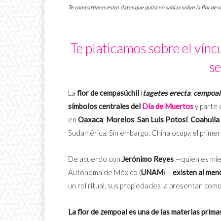
Te compartimos estos datos que quizá no sabías sobre la flor de
Te platicamos sobre el víncu
se
La
flor de cempasúchil
(
tagetes erecta
,
cempoal
símbolos centrales del
Día de Muertos
y parte 
en
Oaxaca
,
Morelos
,
San Luis Potosí
,
Coahuila
Sudamérica. Sin embargo, China ocupa el primer l
De acuerdo con
Jerónimo Reyes
—quien es mie
Autónoma de México (
UNAM
)—
existen al meno
un rol ritual, sus propiedades la presentan com
La flor de zempoal es una de las materias prima