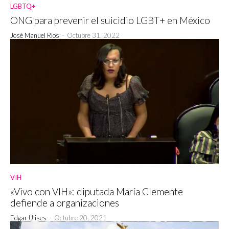
LGBTQ+
ONG para prevenir el suicidio LGBT+ en México
José Manuel Ríos
-
Octubre 31, 2022
VIH
«Vivo con VIH»: diputada María Clemente
defiende a organizaciones
Edgar Ulises
-
Octubre 20, 2021