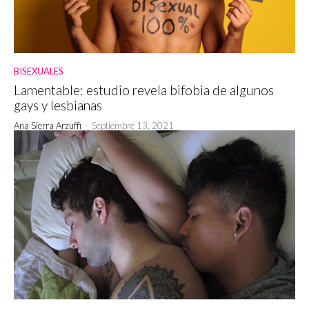
BISEXUALES
Lamentable: estudio revela bifobia de algunos
gays y lesbianas
Ana Sierra Arzuffi
-
Septiembre 13, 2021