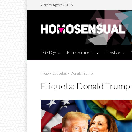
Viernes, Agosto 7, 2026
LGBTQ+
Entretenimiento
Lifestyle
Inicio
Etiquetas
Donald Trump
Etiqueta:
Donald Trump