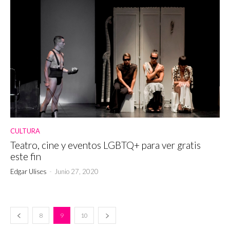
CULTURA
Teatro, cine y eventos LGBTQ+ para ver gratis
este fin
Edgar Ulises
-
Junio 27, 2020
8
9
10