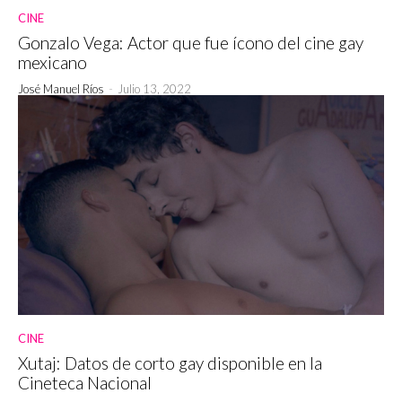
CINE
Gonzalo Vega: Actor que fue ícono del cine gay
mexicano
José Manuel Ríos
-
Julio 13, 2022
CINE
Xutaj: Datos de corto gay disponible en la
Cineteca Nacional