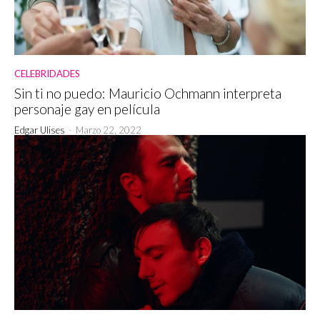
CELEBRIDADES
Sin ti no puedo: Mauricio Ochmann interpreta
personaje gay en película
Edgar Ulises
-
Marzo 22, 2022