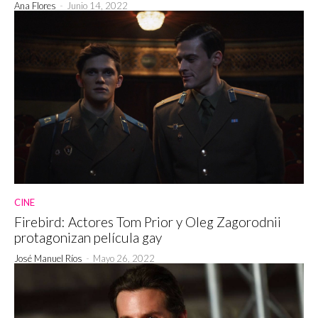
Ana Flores
-
Junio 14, 2022
CINE
Firebird: Actores Tom Prior y Oleg Zagorodnii
protagonizan película gay
José Manuel Ríos
-
Mayo 26, 2022