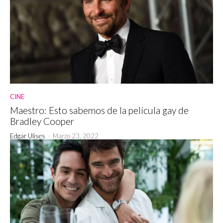
CINE
Maestro: Esto sabemos de la película gay de
Bradley Cooper
Edgar Ulises
-
Marzo 23, 2022