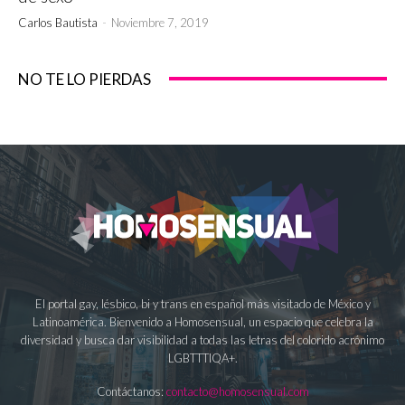
Carlos Bautista
-
Noviembre 7, 2019
NO TE LO PIERDAS
El portal gay, lésbico, bi y trans en español más visitado de México y
Latinoamérica. Bienvenido a Homosensual, un espacio que celebra la
diversidad y busca dar visibilidad a todas las letras del colorido acrónimo
LGBTTTIQA+.
Contáctanos:
contacto@homosensual.com