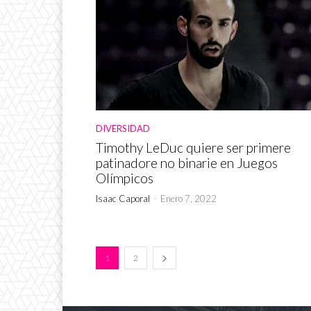
DIVERSIDAD
Timothy LeDuc quiere ser primere
patinadore no binarie en Juegos
Olímpicos
Isaac Caporal
-
Enero 7, 2022
1
2