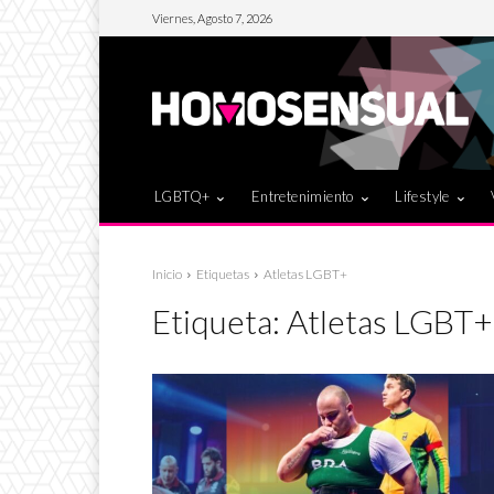
Viernes, Agosto 7, 2026
LGBTQ+
Entretenimiento
Lifestyle
Inicio
Etiquetas
Atletas LGBT+
Etiqueta:
Atletas LGBT+