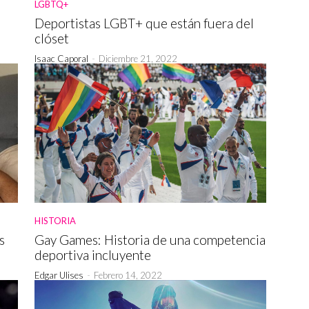
LGBTQ+
Deportistas LGBT+ que están fuera del
clóset
Isaac Caporal
-
Diciembre 21, 2022
HISTORIA
s
Gay Games: Historia de una competencia
deportiva incluyente
Edgar Ulises
-
Febrero 14, 2022