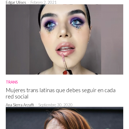
Edgar Ulises
-
Febrero 2, 2021
TRANS
Mujeres trans latinas que debes seguir en cada
red social
Ana Sierra Arzuffi
-
Septiembre 30, 2020