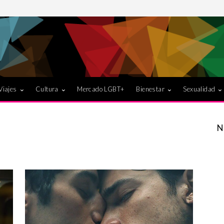
Viajes
Cultura
Mercado LGBT+
Bienestar
Sexualidad
N