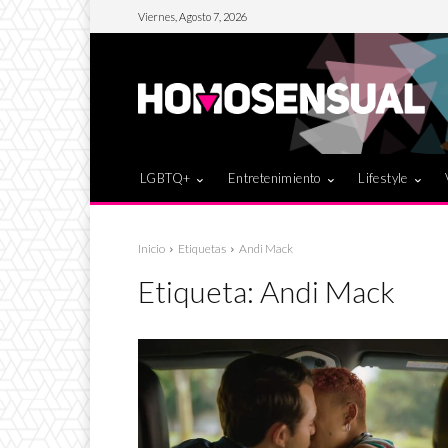
Viernes, Agosto 7, 2026
LGBTQ+
Entretenimiento
Lifestyle
Inicio
Etiquetas
Andi Mack
Etiqueta:
Andi Mack