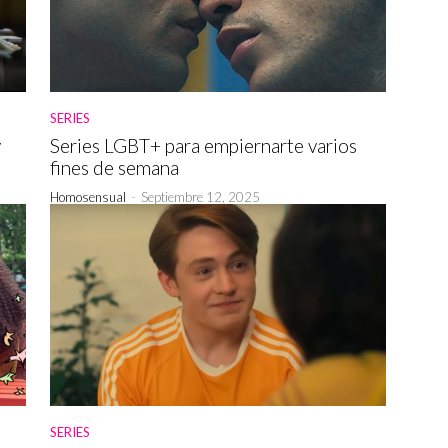
SERIES
y
Series LGBT+ para empiernarte varios
fines de semana
Homosensual
-
Septiembre 12, 2025
SERIES