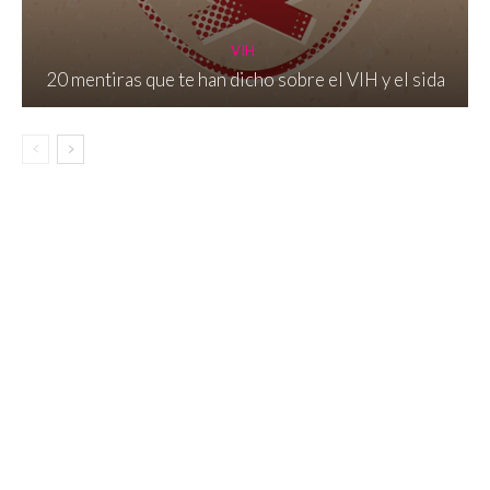
VIH
20 mentiras que te han dicho sobre el VIH y el sida