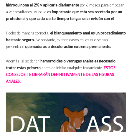
hidroquinona al 2% y aplicarla diariamente
por 6 meses para empezar
a ver resultados. Aunque
es importante que esta sea
recetada por un
profesional y que cada cierto tiempo tengas una revisión con él
.
Hecho de manera correcta,
el blanqueamiento anal es un procedimiento
bastante seguro.
No obstante, existen casos en los que se han
presentado
quemaduras o decoloración extrema permanente.
Además, si se tienen
hemorroides o verrugas anales es necesario
tratar estas primero
antes de iniciar cualquier tratamiento.
ESTOS
CONSEJOS TE LIBRARÁN DEFINITIVAMENTE DE LAS FISURAS
ANALES.