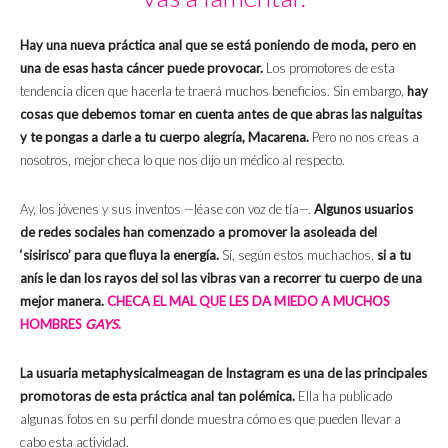
Hay una nueva práctica anal que se está poniendo de moda, pero en
una de esas hasta cáncer puede provocar.
Los promotores de esta
tendencia dicen que hacerla te traerá muchos beneficios. Sin embargo,
hay
cosas que debemos tomar en cuenta antes de que abras las nalguitas
y te pongas a darle a tu cuerpo alegría, Macarena.
Pero no nos creas a
nosotros, mejor checa lo que nos dijo un médico al respecto.
Ay, los jóvenes y sus inventos —léase con voz de tía—.
Algunos usuarios
de redes sociales han comenzado a promover la asoleada del
‘sisirisco’ para que fluya la energía.
Sí, según estos muchachos,
si a tu
anís le dan los rayos del sol las vibras van a recorrer tu cuerpo de una
mejor manera.
CHECA EL MAL QUE LES DA MIEDO A MUCHOS
HOMBRES
GAYS
.
La usuaria metaphysicalmeagan de Instagram es una de las principales
promotoras de esta práctica anal tan polémica.
Ella ha publicado
algunas fotos en su perfil donde muestra cómo es que pueden llevar a
cabo esta actividad.