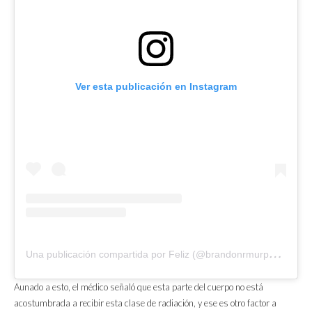
Ver esta publicación en Instagram
U
na publicación compartida por Feliz (@brandonrmurphy7)
el
Aunado a esto, el médico señaló que esta parte del cuerpo no está
acostumbrada a recibir esta clase de radiación, y ese es otro factor a