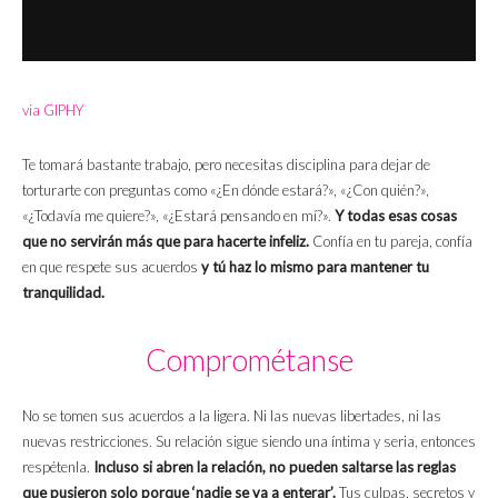
via GIPHY
Te tomará bastante trabajo, pero necesitas disciplina para dejar de
torturarte con preguntas como «¿En dónde estará?», «¿Con quién?»,
«¿Todavía me quiere?», «¿Estará pensando en mí?».
Y todas esas cosas
que no servirán más que para hacerte infeliz.
Confía en tu pareja, confía
en que respete sus acuerdos
y tú haz lo mismo para mantener tu
tranquilidad.
Comprométanse
No se tomen sus acuerdos a la ligera. Ni las nuevas libertades, ni las
nuevas restricciones. Su relación sigue siendo una íntima y seria, entonces
respétenla.
Incluso si abren la relación, no pueden saltarse las reglas
que pusieron solo porque ‘nadie se va a enterar’.
Tus culpas, secretos y