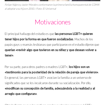
Felipe Nájera y Javier Morales conformaron la primera familia homoparental de CDMX
al adoptar a su hija en 2010. / Foto: El Universal
Motivaciones
El principal hallazgo del estudio es que
las personas LGBT+ quieren
tener hijos por la forma en que fueron socializadas
. Muchos de los
papás gays y mamás lesbianas que participaron en el estudio dijeron que
querían «revivir algo que tuvieron en su niñez y que desean volver a
tener»
.
Por su parte, para otros padres o madres LGBT+,
los hijos son un
«testimonio para la posteridad de la relación de pareja que vivieron»
.
En general, las personas LGBT+ asocian la familia a un universo de
significados que se les inculcaron durante su socialización. Por ello,
«modifican su concepción de familia, adecuándola a la realidad y al
arreglo que configuran»
.