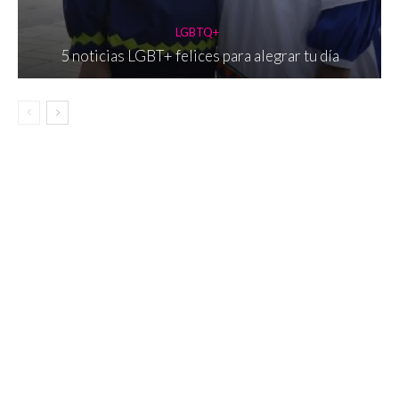
LGBTQ+
5 noticias LGBT+ felices para alegrar tu día