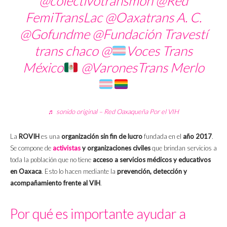
@colectivotransmon @Red
FemiTransLac @Oaxatrans A. C.
@Gofundme @Fundación Travestí
trans chaco @
Voces Trans
México
@VaronesTrans Merlo
♬ sonido original – Red Oaxaqueña Por el VIH
La
ROVIH
es una
organización sin fin de lucro
fundada en el
año 2017
.
Se compone de
activistas
y organizaciones civiles
que brindan servicios a
toda la población que no tiene
acceso a servicios médicos y educativos
en Oaxaca
. Esto lo hacen mediante la
prevención, detección y
acompañamiento frente al VIH
.
Por qué es importante ayudar a