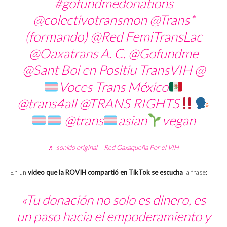
#gofundmedonations
@colectivotransmon @Trans*
(formando) @Red FemiTransLac
@Oaxatrans A. C. @Gofundme
@Sant Boi en Positiu TransVIH @
Voces Trans México
@trans4all @TRANS RIGHTS
@trans
asian
vegan
♬ sonido original – Red Oaxaqueña Por el VIH
En un
video que la ROVIH compartió en TikTok se escucha
la frase:
«Tu donación no solo es dinero, es
un paso hacia el empoderamiento y