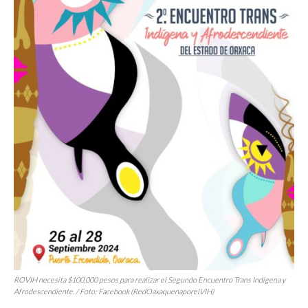
ROVIH necesita $100,000 pesos para realizar el Segundo Encuentro Trans Indígena y
Afrodescendiente. / Foto: Facebook (RedOaxaquenaporelVIH)