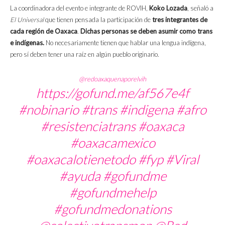
La coordinadora del evento e integrante de ROVIH,
Koko Lozada
, señaló a
El Universal
que tienen pensada la participación de
tres integrantes de
cada región de Oaxaca
.
Dichas personas se deben asumir como trans
e indígenas.
No necesariamente tienen que hablar una lengua indígena,
pero sí deben tener una raíz en algún pueblo originario.
@redoaxaquenaporelvih
https://gofund.me/af567e4f
#nobinario
#trans
#indigena
#afro
#resistenciatrans
#oaxaca
#oaxacamexico
#oaxacalotienetodo
#fyp
#Viral
#ayuda
#gofundme
#gofundmehelp
#gofundmedonations