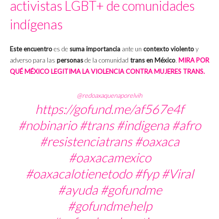
activistas LGBT+ de comunidades
indígenas
Este encuentro
es de
suma importancia
ante un
contexto violento
y
adverso para las
personas
de la comunidad
trans en México
.
MIRA POR
QUÉ MÉXICO LEGITIMA LA VIOLENCIA CONTRA MUJERES TRANS.
@redoaxaquenaporelvih
https://gofund.me/af567e4f
#nobinario
#trans
#indigena
#afro
#resistenciatrans
#oaxaca
#oaxacamexico
#oaxacalotienetodo
#fyp
#Viral
#ayuda
#gofundme
#gofundmehelp