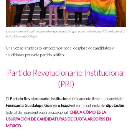
Las acciones afirmativas permiten que todes tengan acceso a la vida política electoral. /
Foto: Diario de Xalapa
Una vez aclarado esto, empecemos por el desglose de candidatos y
candidatas por cada partido político.
Partido Revolucionario Institucional
(PRI)
El
Partido Revolucionario Institucional
únicamente tiene a la candidata
Fuensanta Guadalupe Guerrero Esquivel
en la contienda de
diputación
federal de representación proporcional.
CHECA CÓMO ES LA
USURPACIÓN DE CANDIDATURAS DE CUOTA ARCOÍRIS EN
MÉXICO.