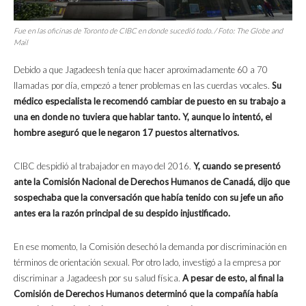
Fue en las oficinas de Toronto de CIBC en donde sucedió todo. / Foto: The Globe and
Mail
Debido a que Jagadeesh tenía que hacer aproximadamente 60 a 70
llamadas por día, empezó a tener problemas en las cuerdas vocales.
Su
médico especialista le recomendó cambiar de puesto en su trabajo a
una en donde no tuviera que hablar tanto. Y, aunque lo intentó, el
hombre aseguró que le negaron 17 puestos alternativos.
CIBC despidió al trabajador en mayo del 2016.
Y, cuando se presentó
ante la Comisión Nacional de Derechos Humanos de Canadá, dijo que
sospechaba que la conversación que había tenido con su jefe un año
antes era la razón principal de su despido injustificado.
En ese momento, la Comisión desechó la demanda por discriminación en
términos de orientación sexual. Por otro lado, investigó a la empresa por
discriminar a Jagadeesh por su salud física.
A pesar de esto, al final la
Comisión de Derechos Humanos determinó que la compañía había