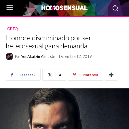
LGBTQ+
Hombre discriminado por ser
heterosexual gana demanda
Por
Yet Akatzin Almazán
Diciembre 12, 2019
Facebook
X
Pinterest