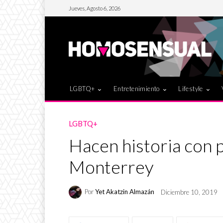
Jueves, Agosto 6, 2026
LGBTQ+
Entretenimiento
Lifestyle
LGBTQ+
Hacen historia con
Monterrey
Por
Yet Akatzin Almazán
Diciembre 10, 2019