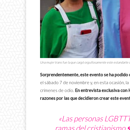
Una mujer trans fue la que cargó orgullosamente este estandarte 
Sorprendentemente, este evento se ha podido 
el sábado 7 de noviembre y, en esta ocasión, la 
crímenes de odio.
En entrevista exclusiva con
razones por las que decidieron crear este even
«Las personas LGBTTTI
ramas del cristianismo