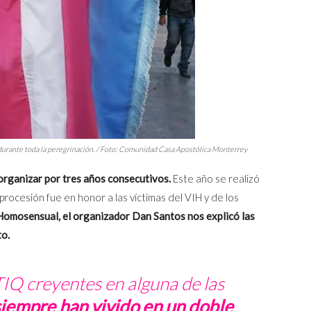
durante toda la peregrinación. / Foto: Comunidad Casa Apostólica Monterrey
organizar por tres años consecutivos.
Este año se realizó
procesión fue en honor a las víctimas del VIH y de los
 Homosensual
,
el organizador Dan Santos nos explicó las
to.
Q creyentes en alguna de las
siempre han vivido en un doble