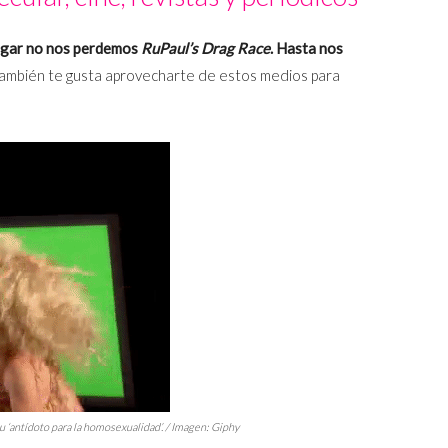
ugar no nos perdemos
RuPaul’s Drag Race
. Hasta nos
también te gusta aprovecharte de estos medios para
u ‘antídoto para la homosexualidad’. / Imagen: Giphy