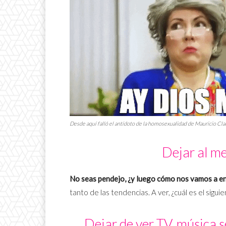
Desde aquí falló el antídoto de la homosexualidad de Mauricio Clar
Dejar al m
No seas pendejo, ¿y luego cómo nos vamos a en
tanto de las tendencias. A ver, ¿cuál es el sigui
Dejar de ver TV, música se