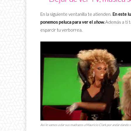
En la siguiente ventanilla te atienden.
En este l
ponemos peluca para ver el
show
.
Además a ti 
esparcir tu verborrea.
Así le vamos a dar sus madrazos a Mauricio Clark por andar dando s