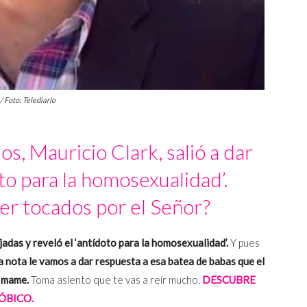
/ Foto: Telediario
ios, Mauricio Clark, salió a dar
oto para la homosexualidad’.
r tocados por el Señor?
ejadas y reveló el ‘antídoto para la homosexualidad’.
Y pues
a nota le vamos a dar respuesta a esa batea de babas que el
e mame.
Toma asiento que te vas a reír mucho.
DESCUBRE
ÓBICO.