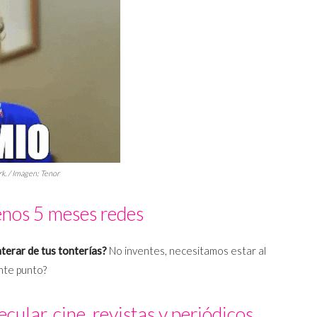
k. / Imagen: Tenor
enos 5 meses redes
terar de tus tonterías?
No inventes, necesitamos estar al
ente punto?
cular, cine, revistas y periódicos