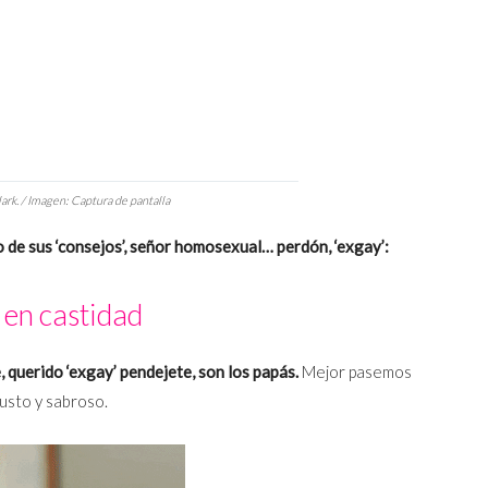
ark. / Imagen: Captura de pantalla
o de sus ‘consejos’, señor homosexual… perdón, ‘exgay’:
 en castidad
, querido ‘exgay’ pendejete, son los papás.
Mejor pasemos
gusto y sabroso.