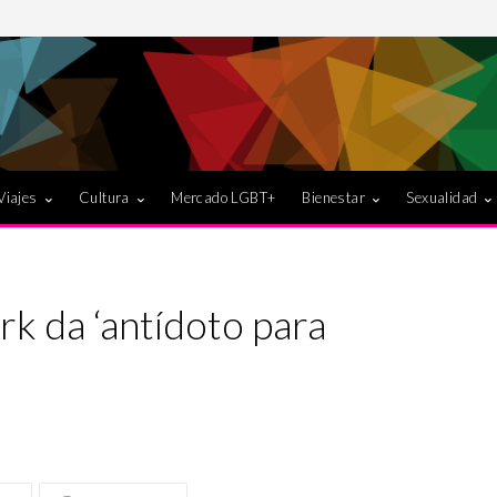
Viajes
Cultura
Mercado LGBT+
Bienestar
Sexualidad
rk da ‘antídoto para