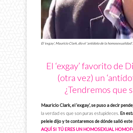
El 'exgay', Mauricio Clark, dio el 'antídoto de la homosexualidad'. 
El ‘exgay’ favorito de D
(otra vez) un ‘antíd
¿Tendremos que se
Mauricio Clark, el ‘exgay’, se puso a decir pend
la verdad es que son puras estupideces.
En est
pelele dijo y te contaremos de dónde salió est
AQUÍ SI TÚ ERES UN HOMOSEXUAL HOMOF