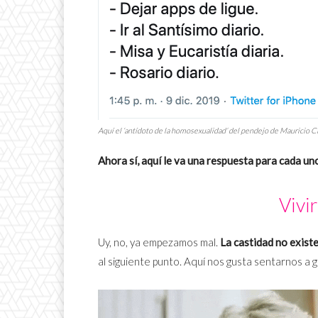
Aquí el ‘antídoto de la homosexualidad’ del pendejo de Mauricio Cl
Ahora sí, aquí le va una respuesta para cada un
Vivir
Uy, no, ya empezamos mal.
La castidad no existe
al siguiente punto. Aquí nos gusta sentarnos a 