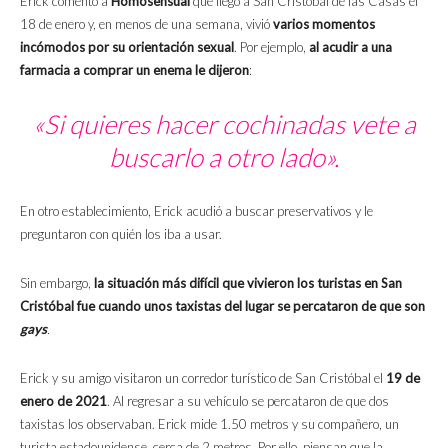
Erick comentó a
Homosensual
que llegó a San Cristóbal de las Casas el
18 de enero y, en menos de una semana, vivió
varios momentos
incómodos por su orientación sexual
. Por ejemplo,
al acudir a una
farmacia a comprar un enema le dijeron
:
«Si quieres hacer cochinadas vete a
buscarlo a otro lado».
En otro establecimiento, Erick acudió a buscar preservativos y le
preguntaron con quién los iba a usar.
Sin embargo,
la situación más difícil que vivieron los turistas en San
Cristóbal fue cuando unos taxistas del lugar se percataron de que son
gays
.
Erick y su amigo visitaron un corredor turístico de San Cristóbal el
19 de
enero de 2021
. Al regresar a su vehículo se percataron de que dos
taxistas los observaban. Erick mide 1.50 metros y su compañero, un
turista estadounidense, cerca de 2 metros. Por ello, piensan que la