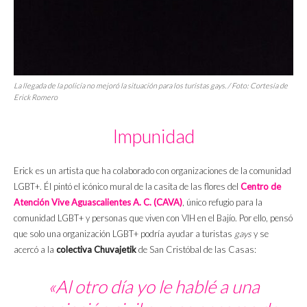
La llegada de la policía no mejoró la situación para los turistas
gays
. / Foto: Cortesía de
Erick Romero
Impunidad
Erick es un artista que ha colaborado con organizaciones de la comunidad
LGBT+. Él pintó el icónico mural de la casita de las flores del
Centro de
Atención Vive Aguascalientes A. C. (CAVA)
, único refugio para la
comunidad LGBT+ y personas que viven con VIH en el Bajío. Por ello, pensó
que solo una organización LGBT+ podría ayudar a turistas
gays
y se
acercó a la
colectiva Chuvajetik
de San Cristóbal de las Casas:
«Al otro día yo le hablé a una