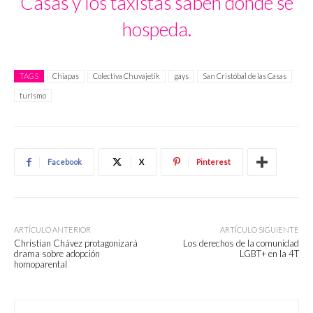
Casas y los taxistas saben dónde se
hospeda.
TAGS
Chiapas
Colectiva Chuvajetik
gays
San Cristóbal de las Casas
turismo
Facebook
X
Pinterest
ARTÍCULO ANTERIOR
ARTÍCULO SIGUIENTE
Christian Chávez protagonizará
Los derechos de la comunidad
drama sobre adopción
LGBT+ en la 4T
homoparental