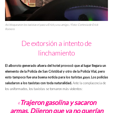
Así bloquearon los taxistas el paso a Erick y a su amigo. / Foto: Cortesía de Erick
Romero
De extorsión a intento de
linchamiento
El alboroto generado afuera del hotel provocó que al lugar llegara un
elemento de la Policía de San Cristóbal y otro de la Policía Vial, pero
esto tampoco fue una buena noticia para los turistas
gays
. Los policías
saludaron a los taxistas con toda naturalidad.
Ante la complacencia de
los uniformados, los taxistas se tornaron más violentos:
«
Trajeron gasolina y sacaron
armas. Dijeron que ya no querían