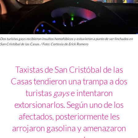
Dos turistas gays recibieron insultos homofóbicos y estuvieron a punto de ser linchados en
San Cristóbal de las Casas. / Foto: Cortesía de Erick Romero
Taxistas de San Cristóbal de las
Casas tendieron una trampa a dos
turistas
gays
e intentaron
extorsionarlos. Según uno de los
afectados, posteriormente les
arrojaron gasolina y amenazaron