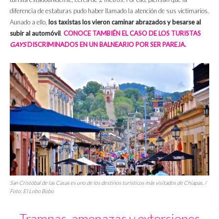
diferencia de estaturas pudo haber llamado la atención de sus victimarios.
Aunado a ello,
los taxistas los vieron caminar abrazados y besarse al
subir al automóvil
.
CONOCE TAMBIÉN EL CASO DE LOS TURISTAS
GAYS
DISCRIMINADOS EN UN BALNEARIO POR SER PAREJA.
San Cristóbal de las Casas es uno de los destinos turísticos más visitados de Chiapas. /
Foto:
El Lobo Bobo
Trampas, amenazas y extorsiones