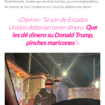
Posteriormente, al notar que uno de los turistas
gays
era estadounidense,
los taxistas de San Cristóbal de las Casas les pidieron más dinero:
«Dijeron: “Si son de Estados
Unidos deberían tener dinero.
Que
les dé dinero su Donald Trump,
pinches maricones
“».