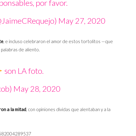
ponsables, por favor.
(@JaimeCRequejo)
May 27, 2020
te
, e incluso celebraron el amor de estos tortolitos —que
 palabras de aliento.
son LA foto.
cob)
May 28, 2020
on a la mitad
, con opiniones dividas que alentaban y a la
48582004289537