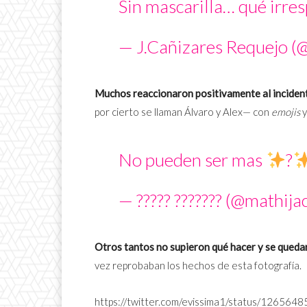
Sin mascarilla… qué irres
— J.Cañizares Requejo 
Muchos reaccionaron positivamente al inciden
por cierto se llaman Álvaro y Alex— con
emojis
y
No pueden ser mas
?
— ????? ??????? (@mathija
Otros tantos no supieron qué hacer y se quedar
vez reprobaban los hechos de esta fotografía.
https://twitter.com/evissima1/status/12656