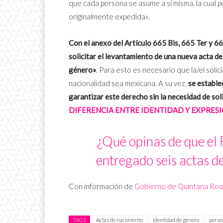
que cada persona se asume a sí misma, la cual 
originalmente expedida».
Con el anexo del Artículo 665 Bis, 665 Ter y 6
solicitar el levantamiento de una nueva acta d
género»
. Para esto es necesario que la/el soli
nacionalidad sea mexicana. A su vez,
se estable
garantizar este derecho sin la necesidad de sol
DIFERENCIA ENTRE IDENTIDAD Y EXPRES
¿Qué opinas de que el 
entregado seis actas d
Con información de
Gobierno de Quintana Ro
TAGS
Actas de nacimiento
identidad de género
perso