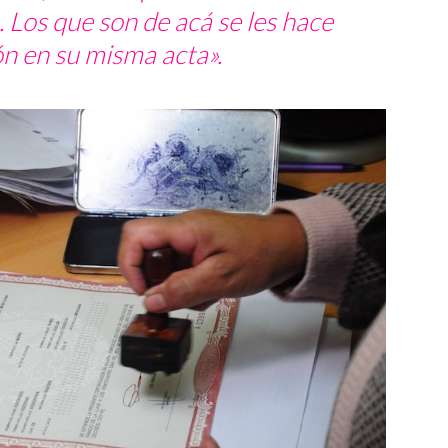
o. Los que son de acá se les hace
n en su misma acta».