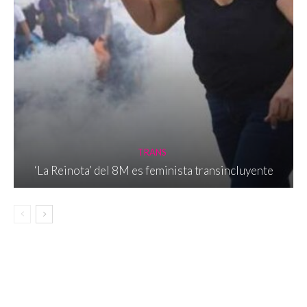
TRANS
‘La Reinota’ del 8M es feminista transincluyente