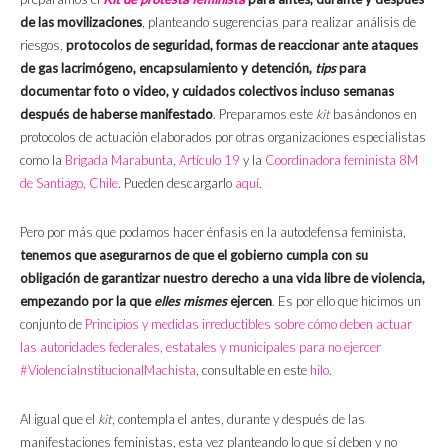
de las movilizaciones
, planteando sugerencias para realizar análisis de
riesgos,
protocolos de seguridad, formas de reaccionar ante ataques
de gas lacrimógeno, encapsulamiento y detención,
tips
para
documentar foto o video, y cuidados colectivos incluso semanas
después de haberse manifestado
. Preparamos este
kit
basándonos en
protocolos de actuación elaborados por otras organizaciones especialistas
como la
Brigada Marabunta
,
Artículo 19
y la
Coordinadora feminista 8M
de Santiago, Chile
. Pueden descargarlo
aquí
.
Pero por más que podamos hacer énfasis en la autodefensa feminista,
tenemos que asegurarnos de que el gobierno cumpla con su
obligación de garantizar nuestro derecho a una vida libre de violencia,
empezando por la que
elles mismes
ejercen
. Es por ello que hicimos un
conjunto de
Principios y medidas irreductibles sobre cómo deben actuar
las autoridades federales, estatales y municipales para no ejercer
#ViolenciaInstitucionalMachista
, consultable en este
hilo
.
Al igual que el
kit
, contempla el antes, durante y después de las
manifestaciones feministas, esta vez planteando lo que sí deben y no