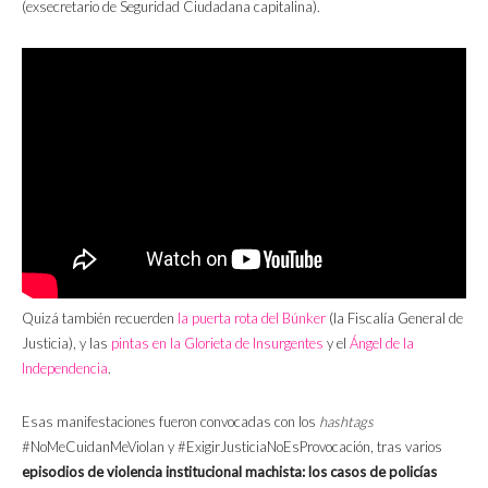
(exsecretario de Seguridad Ciudadana capitalina).
Quizá también recuerden
la puerta rota del Búnker
(la Fiscalía General de
Justicia), y las
pintas en la Glorieta de Insurgentes
y el
Ángel de la
Independencia
.
Esas manifestaciones fueron convocadas con los
hashtags
#NoMeCuidanMeViolan y #ExigirJusticiaNoEsProvocación, tras varios
episodios de violencia institucional machista: los casos de policías