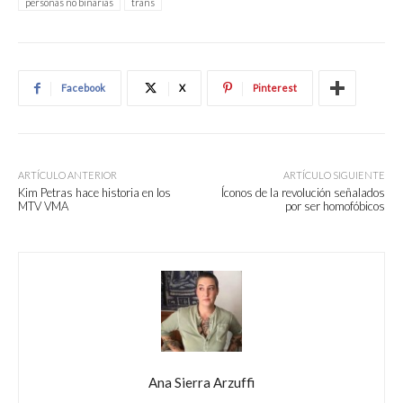
personas no binarias
trans
Facebook
X
Pinterest
ARTÍCULO ANTERIOR
ARTÍCULO SIGUIENTE
Kim Petras hace historia en los
Íconos de la revolución señalados
MTV VMA
por ser homofóbicos
Ana Sierra Arzuffi