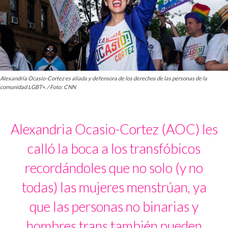
Alexandria Ocasio-Cortez es aliada y defensora de los derechos de las personas de la
comunidad LGBT+. / Foto: CNN
Alexandria Ocasio-Cortez (AOC) les
calló la boca a los transfóbicos
recordándoles que no solo (y no
todas) las mujeres menstrúan, ya
que las personas no binarias y
hombres trans también pueden