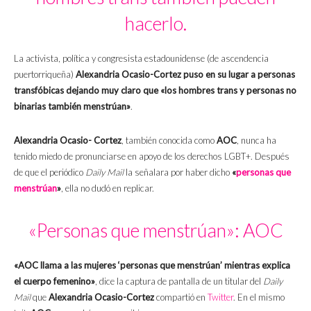
hacerlo.
La activista, política y congresista estadounidense (de ascendencia
puertorriqueña)
Alexandria Ocasio-Cortez
puso en su lugar a personas
transfóbicas dejando muy claro que «los hombres trans y personas no
binarias también menstrúan»
.
Alexandria Ocasio- Cortez
, también conocida como
AOC
, nunca ha
tenido miedo de pronunciarse en apoyo de los derechos LGBT+. Después
de que el periódico
Daily Mail
la señalara por haber dicho
«
personas que
menstrúan
»
, ella no dudó en replicar.
«Personas que menstrúan»: AOC
«AOC llama a las mujeres ‘personas que menstrúan’ mientras explica
el cuerpo femenino»
, dice la captura de pantalla de un titular del
Daily
Mail
que
Alexandria Ocasio-Cortez
compartió en
Twitter
. En el mismo