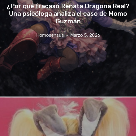
¿Por qué fracasó Renata Dragona Real?
Una psicóloga analiza el caso de Momo
Guzmán
Homosensual
-
Marzo 5, 2026