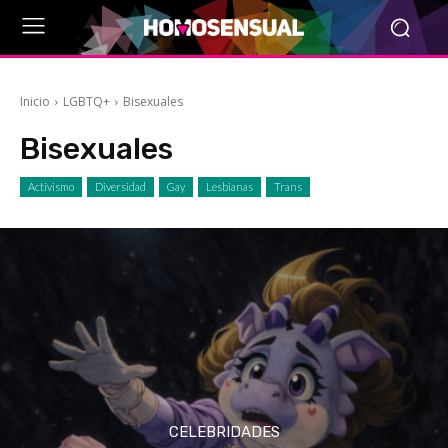
Inicio
LGBTQ+
Bisexuales
Bisexuales
Activismo
Diversidad
Gay
Lesbianas
Trans
CELEBRIDADES