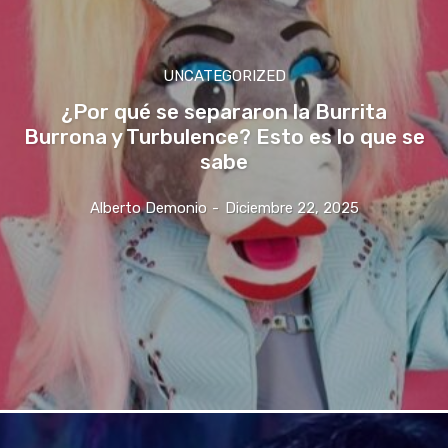
UNCATEGORIZED
¿Por qué se separaron la Burrita
Burrona y Turbulence? Esto es lo que se
sabe
Alberto Demonio
-
Diciembre 22, 2025