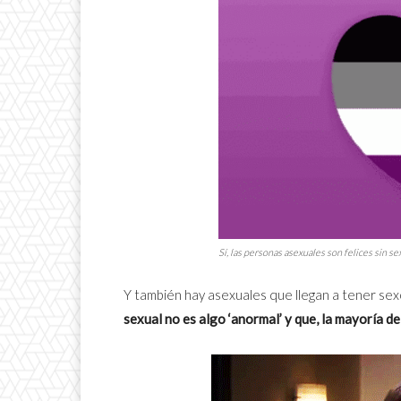
Sí, las personas asexuales son felices sin se
Y también hay asexuales que llegan a tener se
sexual no es algo ‘anormal’ y que, la mayoría d