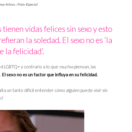
uy felices. / Foto: Especial
ienen vidas felices sin sexo y esto
fieran la soledad. El sexo no es ‘la
e la felicidad’.
ad LGBTQ+ y contrario a lo que
muchxs
piensan, las
.
El sexo no es un factor que influya en su felicidad.
a un tanto difícil entender cómo alguien puede vivir sin
h?