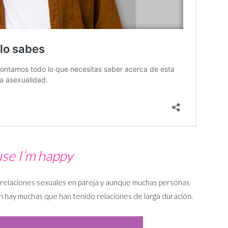
se I’m happy
de relaciones sexuales en pareja y aunque muchas personas
én hay muchas que han tenido relaciones de larga duración.