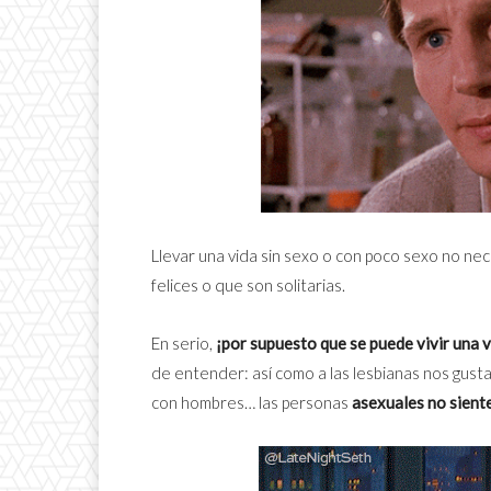
Llevar una vida sin sexo o con poco sexo no ne
felices o que son solitarias.
En serio,
¡por supuesto que se puede vivir una vi
de entender: así como a las lesbianas nos gust
con hombres… las personas
asexuales no sient