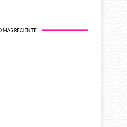
O MÁS RECIENTE