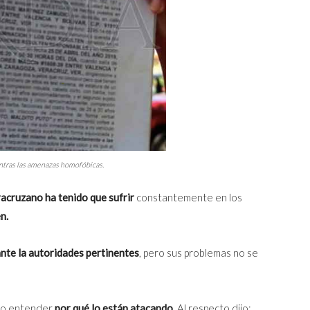
ontras las amenazas homofóbicas.
racruzano ha tenido que sufrir
constantemente en los
n.
nte la autoridades pertinentes
, pero sus problemas no se
no entender
por qué lo están atacando.
Al respecto dijo: