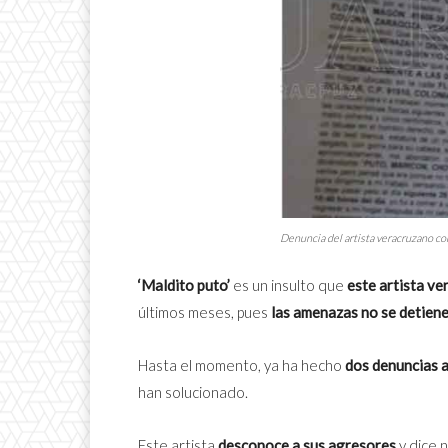
Denuncia del artista veracruzano c
‘Maldito puto’
es un insulto que
este artista ve
últimos meses, pues
las amenazas no se detiene
Hasta el momento, ya ha hecho
dos denuncias a
han solucionado.
Este artista
desconoce a sus agresores
y dice 