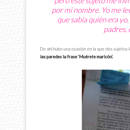
pero este sujeto me invi
por mi nombre. Yo me lev
que sabía quién era yo,
padres, 
De ahí hubo una ocasión en la que dos sujetos l
las paredes la frase ‘Muérete maricón’.