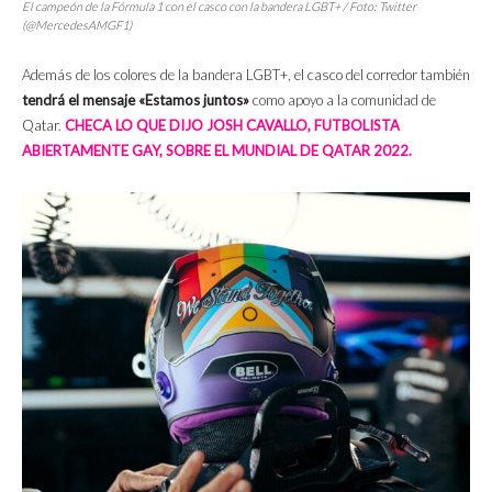
El campeón de la Fórmula 1 con el casco con la bandera LGBT+ / Foto: Twitter
(@MercedesAMGF1)
Además de los colores de la bandera LGBT+, el casco del corredor también
tendrá el mensaje «Estamos juntos»
como apoyo a la comunidad de
Qatar.
CHECA LO QUE DIJO JOSH CAVALLO, FUTBOLISTA
ABIERTAMENTE GAY, SOBRE EL MUNDIAL DE QATAR 2022.