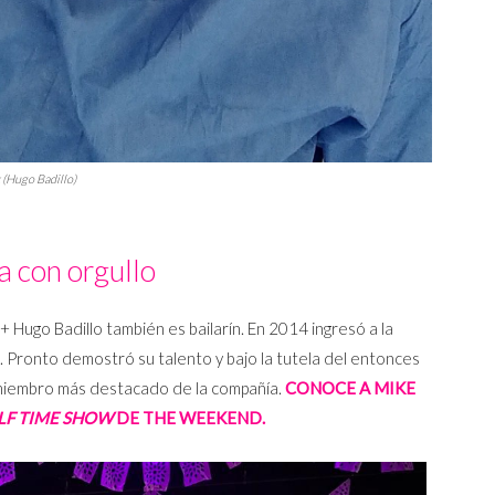
 (Hugo Badillo)
 con orgullo
 Hugo Badillo también es bailarín. En 2014 ingresó a la
 Pronto demostró su talento y bajo la tutela del entonces
l miembro más destacado de la compañía.
CONOCE A MIKE
LF TIME SHOW
DE THE WEEKEND.