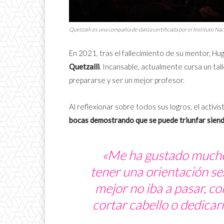
Quetzalli es una compañía de danza certificada por el Instituto Na
En 2021, tras el fallecimiento de su mentor, Hug
Quetzalli
. Incansable, actualmente cursa un tall
prepararse y ser un mejor profesor.
Al reflexionar sobre todos sus logros, el activ
bocas demostrando que se puede triunfar sie
«Me ha gustado mucho 
tener una orientación se
mejor no iba a pasar, c
cortar cabello o dedicar