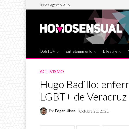
Jueves, Agosto 6, 2026
LGBTQ+
Entretenimiento
Lifestyle
ACTIVISMO
Hugo Badillo: enferm
LGBT+ de Veracruz
Por
Edgar Ulises
Octubre 21, 2021