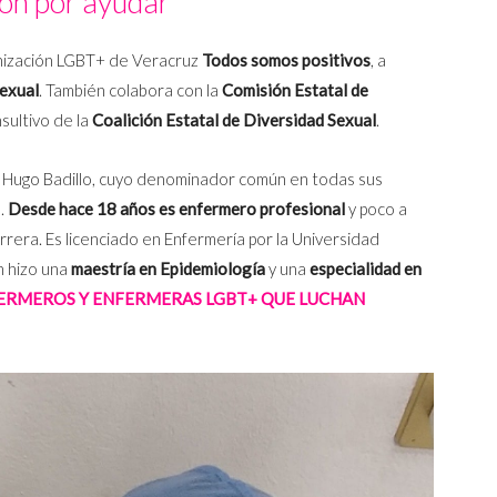
ón por ayudar
ganización LGBT+ de Veracruz
Todos somos positivos
, a
sexual
. También colabora con la
Comisión Estatal de
sultivo de la
Coalición Estatal de Diversidad Sexual
.
de Hugo Badillo, cuyo denominador común en todas sus
e.
Desde hace 18 años es enfermero profesional
y poco a
rrera. Es licenciado en Enfermería por la Universidad
 hizo una
maestría en Epidemiología
y una
especialidad en
FERMEROS Y ENFERMERAS LGBT+ QUE LUCHAN