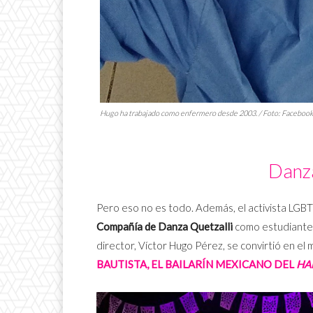
Hugo ha trabajado como enfermero desde 2003. / Foto: Facebook
Danza
Pero eso no es todo. Además, el activista LGBT+
Compañía de Danza Quetzalli
como estudiante.
director, Víctor Hugo Pérez, se convirtió en e
BAUTISTA, EL BAILARÍN MEXICANO DEL
HA