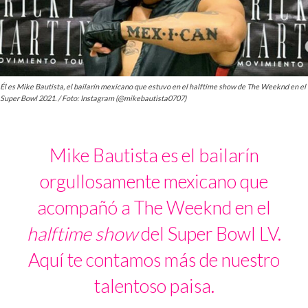
Él es Mike Bautista, el bailarín mexicano que estuvo en el halftime show de The Weeknd en el
Super Bowl 2021. / Foto: Instagram (@mikebautista0707)
Mike Bautista es el bailarín
orgullosamente mexicano que
acompañó a The Weeknd en el
halftime show
del Super Bowl LV.
Aquí te contamos más de nuestro
talentoso paisa.