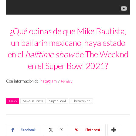
¿Qué opinas de que Mike Bautista,
un bailarín mexicano, haya estado
en el
halftime show
de The Weeknd
en el Super Bowl 2021?
Con información de
Instagram
y
Variety
TAGS
Mike Bautista
Super Bowl
The Weeknd
Facebook
X
Pinterest