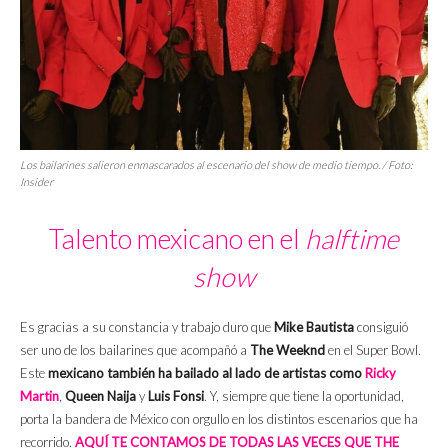
Los bailarines salieron enmascarados al escenario del
show
de medio tiempo. / Foto:
Insider
Talento mexicano en el
halftime
show
Es gracias a su constancia y trabajo duro que
Mike Bautista
consiguió
ser uno de los bailarines que acompañó a
The Weeknd
en el Super Bowl.
Este
mexicano también ha bailado al lado de artistas como
Ricky
Martin
,
Queen Naija
y
Luis Fonsi
. Y, siempre que tiene la oportunidad,
porta la bandera de México con orgullo en los distintos escenarios que ha
recorrido.
AQUÍ TE CONTAMOS DE TODAS LAS VECES QUE THE