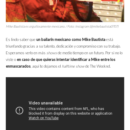
Mike Bautista es orgullosamente mexicano. / Foto: Instagram (@mikebautista0707)
Es lindo saber que
un bailarín mexicano como Mike Bautista
está
triunfando gracias a su talento, dedicación y compromiso con su trabajo.
Esperamos verlo en más
shows
de medio tiempo en un futuro. Por si no lo
viste o
en caso de que quieras intentar identificar a Mike entre los
enmascarados
, aquí te dejamos el
halftime show
de The Weeknd.