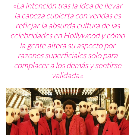
«La intención tras la idea de llevar
la cabeza cubierta con vendas es
reflejar la absurda cultura de las
celebridades en Hollywood y cómo
la gente altera su aspecto por
razones superficiales solo para
complacer a los demás y sentirse
validada».