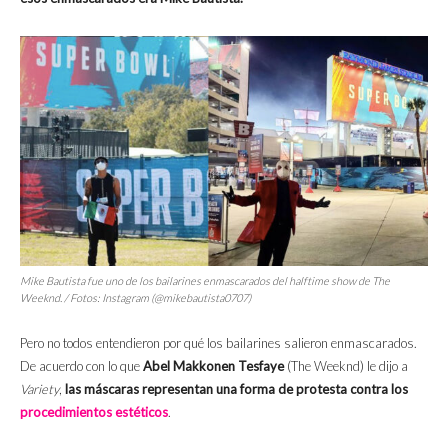
Mike Bautista fue uno de los bailarines enmascarados del
halftime show
de The
Weeknd. / Fotos: Instagram (@mikebautista0707)
Pero no todos entendieron por qué los bailarines salieron enmascarados.
De acuerdo con lo que
Abel Makkonen Tesfaye
(The Weeknd) le dijo a
Variety
,
las máscaras representan una forma de protesta contra los
procedimientos estéticos
.