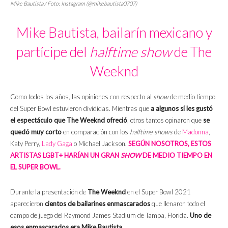
Mike Bautista / Foto: Instagram (@mikebautista0707)
Mike Bautista, bailarín mexicano y
partícipe del
halftime show
de The
Weeknd
Como todos los años, las opiniones con respecto al
show
de medio tiempo
del Super Bowl estuvieron divididas. Mientras que
a algunos sí les gustó
el espectáculo que The Weeknd ofreció
, otros tantos opinaron que
se
quedó muy corto
en comparación con los
halftime shows
de
Madonna
,
Katy Perry,
Lady Gaga
o Michael Jackson.
SEGÚN NOSOTROS, ESTOS
ARTISTAS LGBT+ HARÍAN UN GRAN
SHOW
DE MEDIO TIEMPO EN
EL SUPER BOWL.
Durante la presentación de
The Weeknd
en el Super Bowl 2021
aparecieron
cientos de bailarines enmascarados
que llenaron todo el
campo de juego del Raymond James Stadium de Tampa, Florida.
Uno de
esos enmascarados era Mike Bautista.