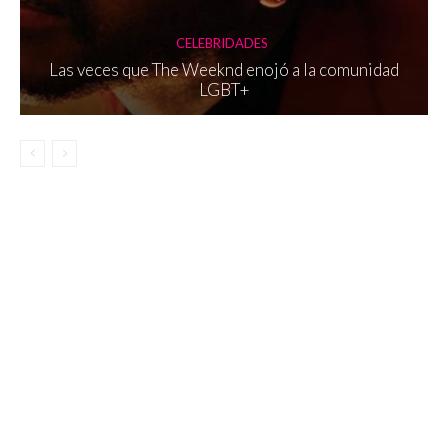
CELEBRIDADES
Las veces que The Weeknd enojó a la comunidad
LGBT+