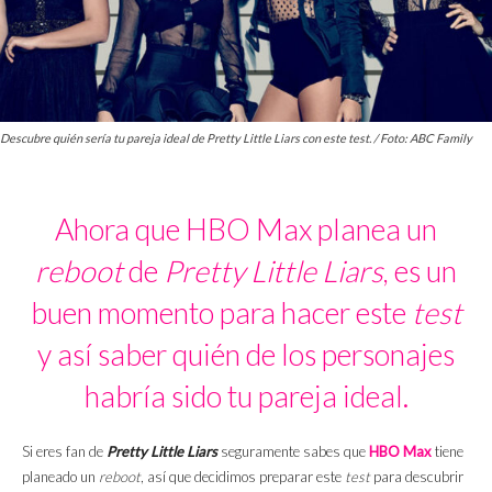
Descubre quién sería tu pareja ideal de Pretty Little Liars con este test. / Foto: ABC Family
Ahora que HBO Max planea un
reboot
de
Pretty Little Liars
, es un
buen momento para hacer este
test
y así saber quién de los personajes
habría sido tu pareja ideal.
Si eres fan de
Pretty Little Liars
seguramente sabes que
HBO Max
tiene
planeado un
reboot
, así que decidimos preparar este
test
para descubrir