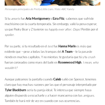
Personajes principales de Pretty Little Liars / Foto: ABC Family
Si tu
amorts
fue
Aria Montgomery
o
Ezra Fitz
, sabemos que sufriste
muchísimo con la cuarta temporada. Sin embargo, valió la pena esperar,
ya que Pooky Bear y Z tuvieron su
happily ever after
.
Oops!
Perdón por el
spoiler
.
Por su parte, si tu resultado en el
test
fue
Hanna Marin
es más que
evidente que —pese a todas las trampas del
A Team
— te la pasaste
riendo en muchos capítulos. Y no mientas: te gustaría que tú y tu
crush
fueran coronados como reyes del baile en
Roseewood High
.
I mean, who
wouldn’t?
Aunque pateamos la pantalla cuando
Caleb
salió con Spencer, tenemos
claro que hay muchas razones por las que el personaje interpretado por
Tyler Blackburn
sería tu pareja ideal. Te interesa que siempre haya
alguien dispuesto a escucharte y a hacer mancuerna con tus
amigues
.
También te hará reír de vez en cuando con sus ocurrencias.