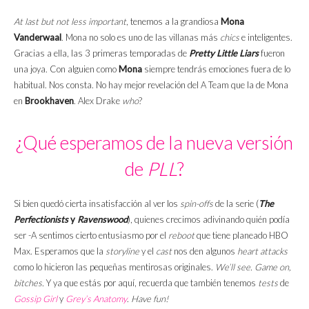
At last but not less important
, tenemos a la grandiosa
Mona
Vanderwaal
. Mona no solo es uno de las villanas más
chics
e inteligentes.
Gracias a ella, las 3 primeras temporadas de
Pretty Little Liars
fueron
una joya. Con alguien como
Mona
siempre tendrás emociones fuera de lo
habitual. Nos consta. No hay mejor revelación del A Team que la de Mona
en
Brookhaven
. Alex Drake
who
?
¿Qué esperamos de la nueva versión
de
PLL
?
Si bien quedó cierta insatisfacción al ver los
spin-offs
de la serie (
The
Perfectionists
y
Ravenswood
), quienes crecimos adivinando quién podía
ser -A sentimos cierto entusiasmo por el
reboot
que tiene planeado HBO
Max. Esperamos que la
storyline
y el
cast
nos den algunos
heart attacks
como lo hicieron las pequeñas mentirosas originales.
We’ll see. Game on,
bitches.
Y ya que estás por aquí, recuerda que también tenemos
tests
de
Gossip Girl
y
Grey’s Anatomy
.
Have fun!