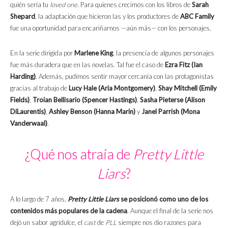
quién sería tu
loved one
. Para quienes crecimos con los libros de
Sarah
Shepard
, la adaptación que hicieron las y los productores de
ABC Family
fue una oportunidad para encariñarnos —aún más— con los personajes.
En la serie dirigida por
Marlene King
, la presencia de algunos personajes
fue más duradera que en las novelas. Tal fue el caso de
Ezra Fitz (Ian
Harding)
. Además, pudimos sentir mayor cercanía con las protagonistas
gracias al trabajo de
Lucy Hale (Aria Montgomery)
,
Shay Mitchell (Emily
Fields)
,
Troian Bellisario (Spencer Hastings)
,
Sasha Pieterse (Alison
DiLaurentis)
,
Ashley Benson (Hanna Marin)
y
Janel Parrish (Mona
Vanderwaal)
.
¿Qué nos atraía de
Pretty Little
Liars
?
A lo largo de 7 años,
Pretty Little Liars
se posicionó como uno de los
contenidos más populares de la cadena
. Aunque el final de la serie nos
dejó un sabor agridulce, el
cast
de
PLL
siempre nos dio razones para