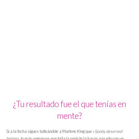
¿Tu resultado fue el que tenías en
mente?
Si a la fecha sigues tuiteándole a Marlene King que «
Spoby deserved
better
», lo más seguro es que toda la serie te la hayas pasado con un