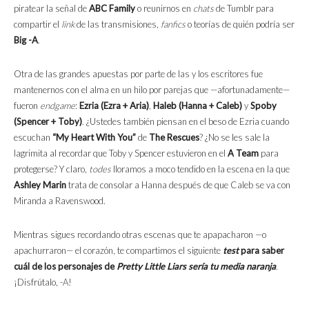
piratear la señal de
ABC Family
o reunirnos en
chats
de Tumblr para
compartir el
link
de las transmisiones,
fanfics
o teorías de quién podría ser
Big -A
.
Otra de las grandes apuestas por parte de las y los escritores fue
mantenernos con el alma en un hilo por parejas que —afortunadamente—
fueron
endgame
:
Ezria (Ezra + Aria)
,
Haleb (Hanna + Caleb)
y
Spoby
(Spencer + Toby)
. ¿Ustedes también piensan en el beso de Ezria cuando
escuchan
“My Heart With You”
de
The Rescues
? ¿No se les sale la
lagrimita al recordar que Toby y Spencer estuvieron en el
A Team
para
protegerse? Y claro,
todes
lloramos a moco tendido en la escena en la que
Ashley Marin
trata de consolar a Hanna después de que Caleb se va con
Miranda a Ravenswood.
Mientras sigues recordando otras escenas que te apapacharon —o
apachurraron— el corazón, te compartimos el siguiente
test
para saber
cuál de los personajes de
Pretty Little Liars sería tu media naranja
.
¡Disfrútalo, -A!