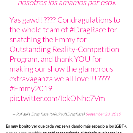
nosotros los amamos por eso».
Yas gawd! ???? Condragulations to
the whole team of
#DragRace
for
snatching the Emmy for
Outstanding Reality-Competition
Program, and thank YOU for
making our show the glamorous
extravaganza we all love!!! ????
#Emmy2019
pic.twitter.com/IbkONhc7Vm
— RuPaul’s Drag Race (@RuPaulsDragRace)
September 23, 2019
Es muy bonito ver que cada vez se va dando más espacio a los LGBT+
.
Y no solo eso, también
se está reconociendo el trabajo que hacen los