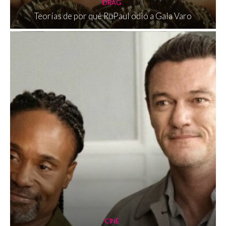
DRAG
Teorías de por qué RuPaul odió a Gala Varo
CINE