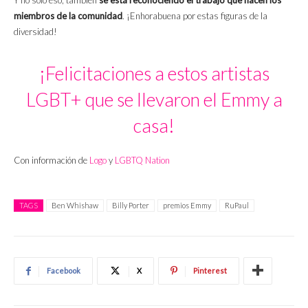
miembros de la comunidad
. ¡Enhorabuena por estas figuras de la
diversidad!
¡Felicitaciones a estos artistas
LGBT+ que se llevaron el Emmy a
casa!
Con información de
Logo
y
LGBTQ Nation
TAGS
Ben Whishaw
Billy Porter
premios Emmy
RuPaul
Facebook
X
Pinterest