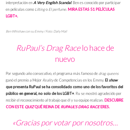
interpretación en
A Very English Scandal
. Ben es conocido por participar
en películas como
Lilting
o
El perfume
.
MIRA ESTAS 51 PELÍCULAS
LGBT+.
Ben Whishaw con su Emmy / Foto: Daily Mail
RuPaul’s Drag Race
lo hace de
nuevo
Por segundo año consecutivo, el programa más famoso de
drag queens
ganó el premio a Mejor
Reality
de Competencias en los Emmy.
El
show
que presenta RuPaul se ha consolidado como uno de los favoritos del
público en general, no solo de los LGBT+
. Ru se mostró agradecido por
recibir el reconocimiento al trabajo que él y su equipo realizan.
DESCUBRE
CON ESTE
QUIZ
QUÉ REINA DE
RUPAUL’S DRAG RACE
ERES.
«Gracias por votar por nosotros…