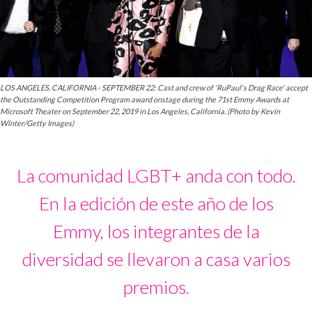
LOS ANGELES, CALIFORNIA - SEPTEMBER 22: Cast and crew of 'RuPaul's Drag Race' accept
the Outstanding Competition Program award onstage during the 71st Emmy Awards at
Microsoft Theater on September 22, 2019 in Los Angeles, California. (Photo by Kevin
Winter/Getty Images)
La comunidad LGBT+ anda con todo.
En la edición de este año de los
Emmy, los integrantes de la
diversidad se llevaron a casa varios
premios.