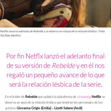
Netflix lanzó el adelanto de Rebelde y se observa un vistazo de la relación lésbica. / Foto:
YouTube (Netflix)
Por fin Netflx lanzó el adelanto final
de su versión de
Rebelde
y en él nos
regaló un pequeño avance de lo que
será la relación lésbica de la serie.
En el tráiler de
Rebelde
que publicó la plataforma de
streaming
Netflix
se
observa un poco de la relación lésbica que tendrán los personajes de las
actrices
Giovanna Grigio
(Emilia)
y
Lizeth Selene
(Andi)
.