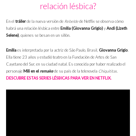
relación lésbica?
En el
tráiler
de la nueva versión de
Rebelde
de Netflix se observa cómo
habrá una relación lésbica entre
Emilia (Giovanna Grigio)
y
Andi (Lizeth
Selene)
, quienes se besan en un sillón.
Emilia
es interpretada por la actriz de São Paulo, Brasil,
Giovanna Grigio
.
Ella tiene 23 años y estudió teatro en la Fundación de Artes de San
Cayetano del Sur, en su ciudad natal. Es conocida por haber realizado el
personaje
Mili en el
remake
de su país de la telenovela
Chiquititas.
DESCUBRE ESTAS SERIES LÉSBICAS PARA VER EN NETFLIX.