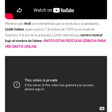
Mientras que
Andi
será interpretada por la mexicana y acapulqueña
Lizeth Selene
, quien nació el 7 de febrero de 1999 en el estado de
Guerrero. A la par de la actuación, Lizeth comenzó una
carrera musical
bajo el nombre de Selene
.
ANOTA ESTAS PELÍCULAS LÉSBICAS PARA
VER GRATIS
ONLINE.