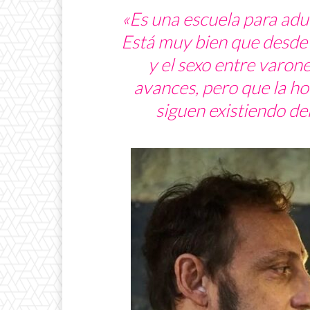
«Es una escuela para adul
Está muy bien que desde u
y el sexo entre varon
avances, pero que la ho
siguen existiendo den