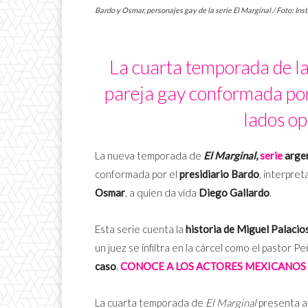
Bardo y Osmar, personajes gay de la serie El Marginal / Foto: In
La cuarta temporada de la
pareja gay conformada por
lados op
La nueva temporada de
El Marginal
,
serie
argen
conformada por el
presidiario Bardo
, interpret
Osmar
, a quien da vida
Diego Gallardo
.
Esta serie cuenta la
historia de Miguel Palacio
un juez se infiltra en la cárcel como el pastor 
caso
.
CONOCE A LOS ACTORES MEXICANOS 
La cuarta temporada de
El Marginal
presenta a