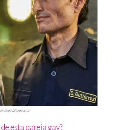
 (@diegogallardoactor)
de esta pareja gay?