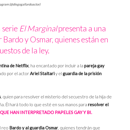
stagram (@diegogallardoactor)
 serie
El Marginal
presenta a una
 Bardo y Osmar, quienes están en
uestos de la ley.
tina de Netflix
, ha encantado por incluir a la
pareja gay
ado por el actor
Ariel Staltari
y el
guardia de la prisión
s
, quien para resolver el misterio del secuestro de la hija de
Peña. Él hará todo lo que esté en sus manos para
resolver el
QUE HAN INTERPRETADO PAPELES GAY Y BI.
l reo
Bardo y al guardia Osmar
, quienes tendrán que