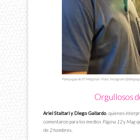
Pareja gay de
El Marginal
/ Foto: Instagram (@diegoga
Orgullosos d
Ariel Staltari y Diego Gallardo
, quienes interp
comentaron para los medios
Página 12
y
Mag
qu
de 2 hombres.