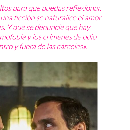
tos para que puedas reflexionar.
na ficción se naturalice el amor
es. Y que se denuncie que hay
mofobia y los crímenes de odio
tro y fuera de las cárceles».